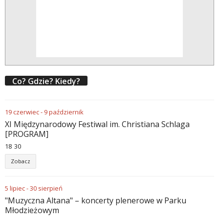
Co? Gdzie? Kiedy?
19
czerwiec
-
9
październik
XI Międzynarodowy Festiwal im. Christiana Schlaga
[PROGRAM]
18
:
30
Zobacz
5
lipiec
-
30
sierpień
"Muzyczna Altana" – koncerty plenerowe w Parku
Młodzieżowym