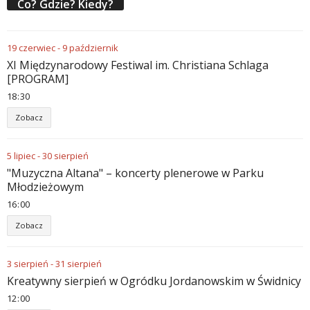
Co? Gdzie? Kiedy?
19
czerwiec
-
9
październik
XI Międzynarodowy Festiwal im. Christiana Schlaga
[PROGRAM]
18
:
30
Zobacz
5
lipiec
-
30
sierpień
"Muzyczna Altana" – koncerty plenerowe w Parku
Młodzieżowym
16
:
00
Zobacz
3
sierpień
-
31
sierpień
Kreatywny sierpień w Ogródku Jordanowskim w Świdnicy
12
:
00