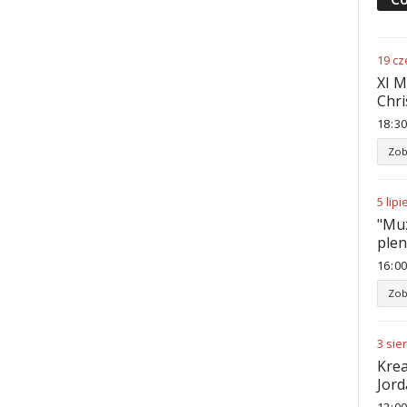
19
cz
XI M
Chri
18
:
30
Zob
5
lipi
"Muz
ple
16
:
00
Zob
3
sie
Krea
Jord