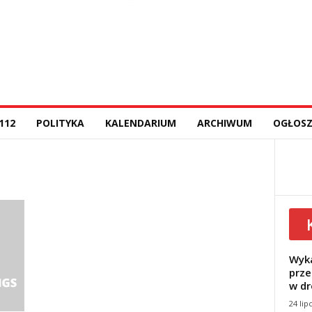
112
POLITYKA
KALENDARIUM
ARCHIWUM
OGŁOSZ
Wyka
prze
w dr
24 lip