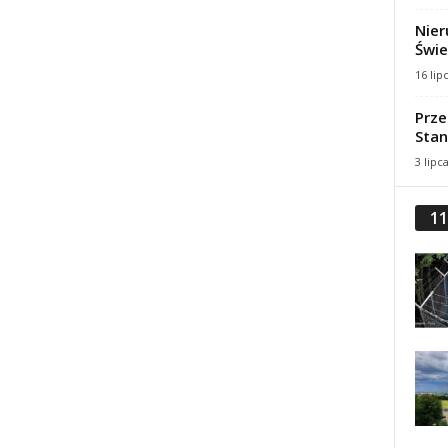
Nier
Świe
16 lip
Prze
Stan
3 lipc
11