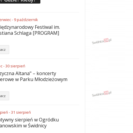
erwiec
-
9
październik
iędzynarodowy Festiwal im.
stiana Schlaga [PROGRAM]
acz
ec
-
30
sierpień
yczna Altana" – koncerty
nerowe w Parku Młodzieżowym
acz
rpień
-
31
sierpień
tywny sierpień w Ogródku
anowskim w Świdnicy