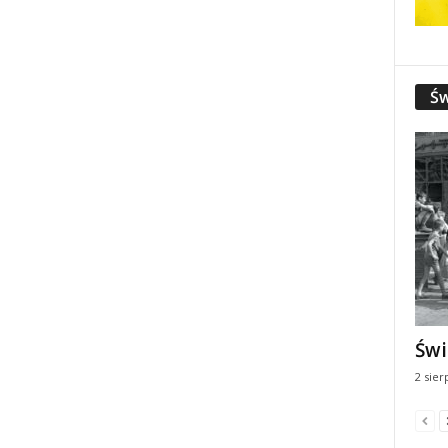
Św
Świ
2 sier