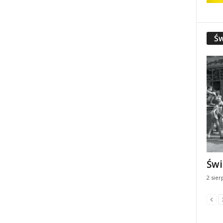
Św
Świ
2 sier