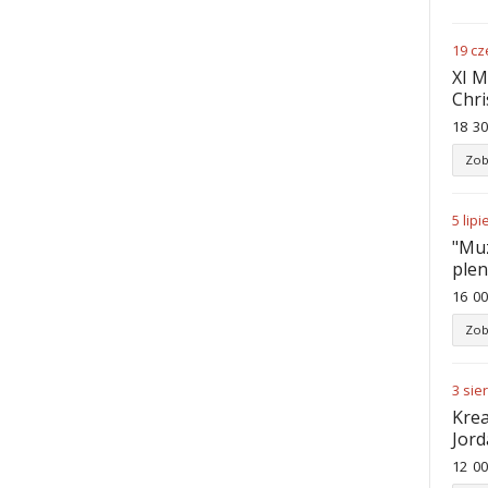
19
cz
XI M
Chri
18
30
Zob
5
lipi
"Muz
ple
16
00
Zob
3
sie
Krea
Jord
12
00