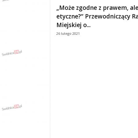
e
„Może zgodne z prawem, ale
n
etyczne?” Przewodniczący R
i
a
Miejskiej o...
,
26 lutego 2021
i
n
f
o
r
m
a
c
j
e
,
r
o
z
r
y