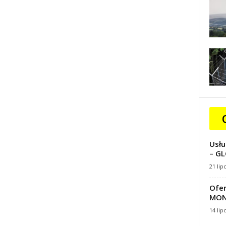
Usłu
– GL
21 lip
Ofer
MON
14 lip