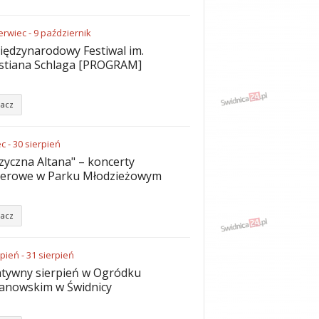
erwiec
-
9
październik
iędzynarodowy Festiwal im.
stiana Schlaga [PROGRAM]
acz
ec
-
30
sierpień
yczna Altana" – koncerty
nerowe w Parku Młodzieżowym
acz
rpień
-
31
sierpień
tywny sierpień w Ogródku
anowskim w Świdnicy