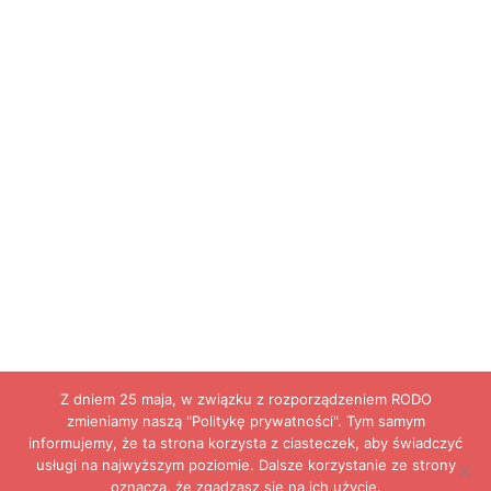
Z dniem 25 maja, w związku z rozporządzeniem RODO
zmieniamy naszą "Politykę prywatności". Tym samym
informujemy, że ta strona korzysta z ciasteczek, aby świadczyć
usługi na najwyższym poziomie. Dalsze korzystanie ze strony
oznacza, że zgadzasz się na ich użycie.