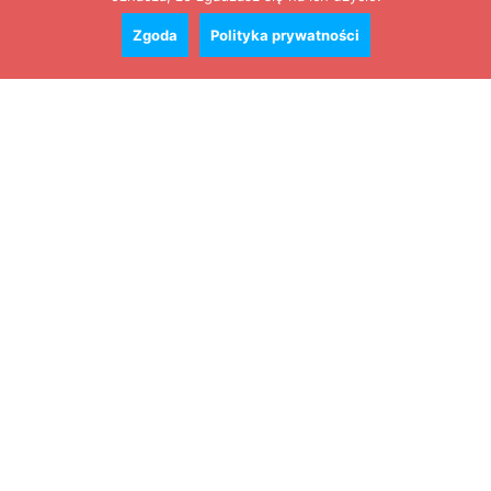
Zgoda
Polityka prywatności
Zobacz cały kalendarz
Konkursy
Zamek Książ przemówił głosami służących.
Wiemy już, kto wygrał książkę Agnieszki...
16 lipca 2026
Historie służących Zamku Książ. Wygraj
najnowszą książkę Świdniczanki Agnieszki
Dobkiewicz
5 lipca 2026
Polityka prywatności
Kontakt
© Wydawca: Portal Swidnica24.pl, Marek Kowalski, Rynek 33/4, 58-100 Świdnica.