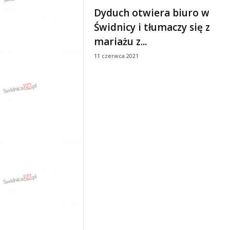
e
Dyduch otwiera biuro w
n
Świdnicy i tłumaczy się z
i
a
mariażu z...
,
11 czerwca 2021
i
n
f
o
r
m
a
c
j
e
,
r
o
z
r
y