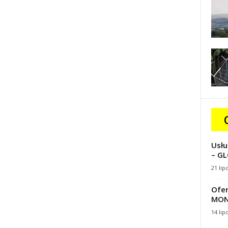
Usłu
– GL
21 lip
Ofer
MON
14 lip