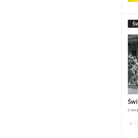
Św
Świ
2 sier