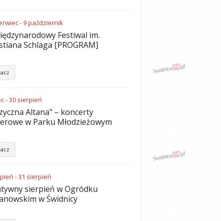
erwiec
-
9
październik
iędzynarodowy Festiwal im.
stiana Schlaga [PROGRAM]
acz
ec
-
30
sierpień
yczna Altana" – koncerty
nerowe w Parku Młodzieżowym
acz
rpień
-
31
sierpień
tywny sierpień w Ogródku
anowskim w Świdnicy