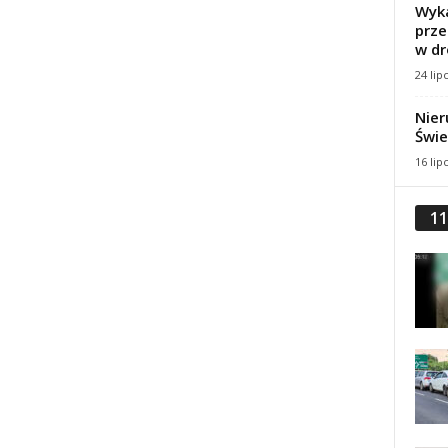
Wyka
prze
w dr
24 lip
Nier
Świe
16 lip
11