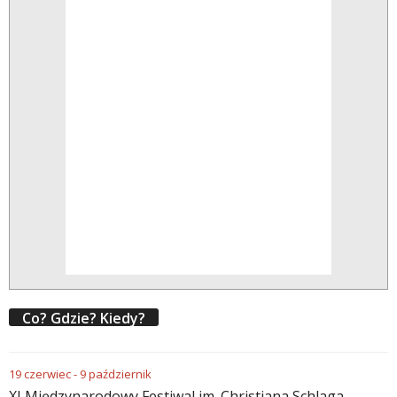
Co? Gdzie? Kiedy?
19
czerwiec
-
9
październik
XI Międzynarodowy Festiwal im. Christiana Schlaga