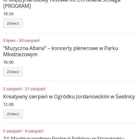
[PROGRAM]
18
30
Zobacz
5
lipiec
-
30
sierpień
"Muzyczna Altana" – koncerty plenerowe w Parku
Młodzieżowym
16
00
Zobacz
3
sierpień
-
31
sierpień
Kreatywny sierpień w Ogródku Jordanowskim w Świdnicy
12
00
Zobacz
5
sierpień
-
9
sierpień
34. Międzynarodowy Festiwal Folkloru w Strzegomiu