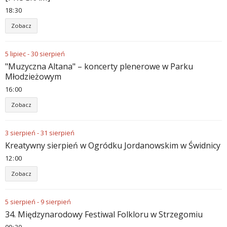
18
30
Zobacz
5
lipiec
-
30
sierpień
"Muzyczna Altana" – koncerty plenerowe w Parku
Młodzieżowym
16
00
Zobacz
3
sierpień
-
31
sierpień
Kreatywny sierpień w Ogródku Jordanowskim w Świdnicy
12
00
Zobacz
5
sierpień
-
9
sierpień
34. Międzynarodowy Festiwal Folkloru w Strzegomiu
09
30