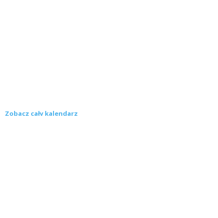
Zobacz cały kalendarz
Konkursy
Zamek Książ przemówił głosami służących.
Wiemy już, kto wygrał książkę Agnieszki...
16 lipca 2026
Historie służących Zamku Książ. Wygraj
najnowszą książkę Świdniczanki Agnieszki