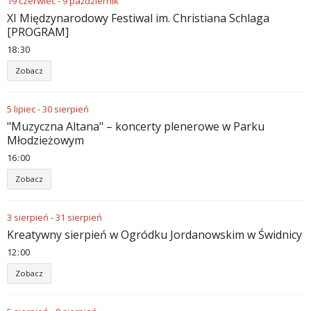
19
czerwiec
-
9
październik
XI Międzynarodowy Festiwal im. Christiana Schlaga
[PROGRAM]
18
:
30
Zobacz
5
lipiec
-
30
sierpień
"Muzyczna Altana" – koncerty plenerowe w Parku
Młodzieżowym
16
:
00
Zobacz
3
sierpień
-
31
sierpień
Kreatywny sierpień w Ogródku Jordanowskim w Świdnicy
12
:
00
Zobacz