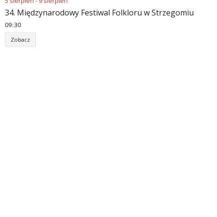
5
sierpień
-
9
sierpień
34. Międzynarodowy Festiwal Folkloru w Strzegomiu
09
:
30
Zobacz