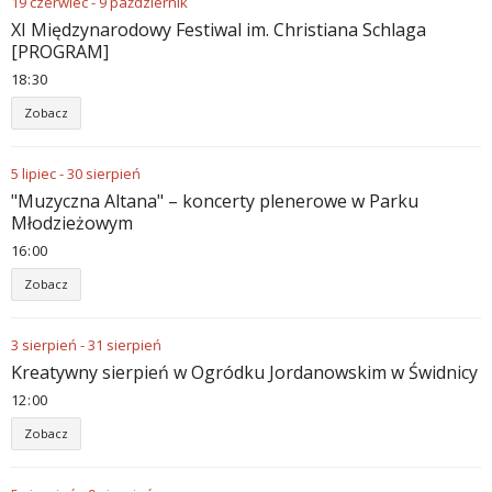
19
czerwiec
-
9
październik
XI Międzynarodowy Festiwal im. Christiana Schlaga
[PROGRAM]
18
:
30
Zobacz
5
lipiec
-
30
sierpień
"Muzyczna Altana" – koncerty plenerowe w Parku
Młodzieżowym
16
:
00
Zobacz
3
sierpień
-
31
sierpień
Kreatywny sierpień w Ogródku Jordanowskim w Świdnicy
12
:
00
Zobacz