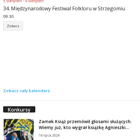
5
sierpień
-
9
sierpień
34. Międzynarodowy Festiwal Folkloru w Strzegomiu
09
:
30
Zobacz
Zobacz cały kalendarz
Konkursy
Zamek Książ przemówił głosami służących.
Wiemy już, kto wygrał książkę Agnieszki...
16 lipca 2026