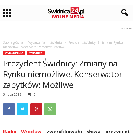
Strona główna
Wydarzenia
Świdnica
Prezydent Świdnicy: Zmiany na Rynku
niemożliwe. Konserwator zabytków: Możliwe
WYDARZENIA
ŚWIDNICA
Prezydent Świdnicy: Zmiany na
Rynku niemożliwe. Konserwator
zabytków: Możliwe
5 lipca 2026
0
Radio Wrocław
zweryfikowało słowa prezydent