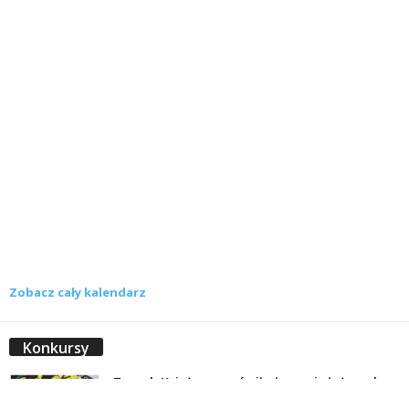
Zobacz cały kalendarz
Konkursy
Zamek Książ przemówił głosami służących.
Wiemy już, kto wygrał książkę Agnieszki...