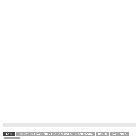
TAGI
PREZYDENT ŚWIDNICY BEATA MOSKAL-SŁANIEWSKA
RYNEK
ŚWIDNICA