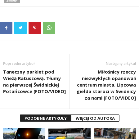
ZMIANY
Poprzedni artykuł
Następny artykuł
Taneczny parkiet pod
Miłośnicy rzeczy
Wieżą Ratuszową. Tłumy
niezwykłych opanowali
na pierwszej Świdnickiej
centrum miasta. Lipcowa
Potańcówce [FOTO/VIDEO]
giełda staroci w Świdnicy
za nami [FOTO/VIDEO]
PODOBNE ARTYKUŁY
WIĘCEJ OD AUTORA