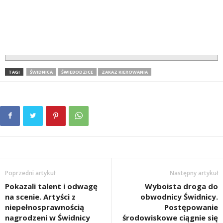
TAGI
ŚWIDNICA
ŚWIEBODZICE
ZAKAZ KIEROWANIA
Poprzedni artykuł
Następny artykuł
Pokazali talent i odwagę
Wyboista droga do
na scenie. Artyści z
obwodnicy Świdnicy.
niepełnosprawnością
Postępowanie
nagrodzeni w Świdnicy
środowiskowe ciągnie się