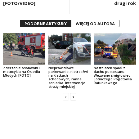
[FOTO/VIDEO]
drugi rok
PODOBNE ARTYKUŁY
WIĘCEJ OD AUTORA
Zderzenie osobówki i
Nieprawidłowe
Nastolatek spadł z
motocykla na Osiedlu
parkowanie, nietrzeźwi
dachu pustostanu.
Młodych [FOTO]
na klatkach
Wezwano śmigłowiec
schodowych, ranna
Lotniczego Pogotowia
seniorka. Interwencje
Ratunkowego
straży miejskiej