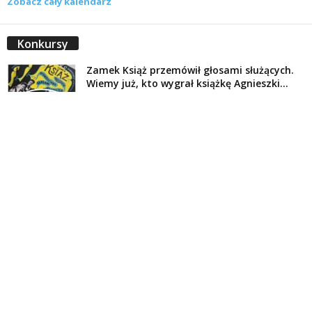
Zobacz cały kalendarz
Konkursy
Zamek Książ przemówił głosami służących.
Wiemy już, kto wygrał książkę Agnieszki...
16 lipca 2026
Historie służących Zamku Książ. Wygraj
najnowszą książkę Świdniczanki Agnieszki
Dobkiewicz
5 lipca 2026
Polityka prywatności
Kontakt
© Wydawca: Portal Swidnica24.pl, Marek Kowalski, Rynek 33/4, 58-100 Świdnica.
Redakcja Swidnica24.pl zastrzega sobie prawo do redagowania
niezamawianych, nadesłanych tekstów.
Redakcja nie odpowiada za treść publikowanych reklam i
artykułów sponsorowanych.