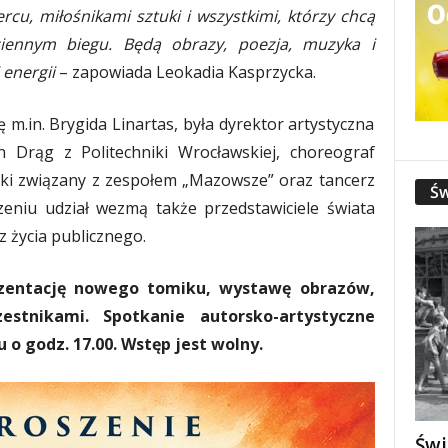
rcu, miłośnikami sztuki i wszystkimi, którzy chcą
iennym biegu. Będą obrazy, poezja, muzyka i
 energii
– zapowiada Leokadia Kasprzycka.
m.in. Brygida Linartas, była dyrektor artystyczna
n Drąg z Politechniki Wrocławskiej, choreograf
ski związany z zespołem „Mazowsze” oraz tancerz
Św
eniu udział wezmą także przedstawiciele świata
z życia publicznego.
zentację nowego tomiku, wystawę obrazów,
tnikami. Spotkanie autorsko-artystyczne
 o godz. 17.00. Wstęp jest wolny.
Świ