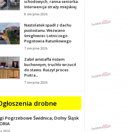
schodowych, ranna seniorka.
Interwencje straży miejskiej
8 sierpnia 2026
Nastolatek spadł z dachu
pustostanu. Wezwano
śmigłowiec Lotniczego
Pogotowia Ratunkowego
7 sierpnia 2026
Zabił amstaffa nożem
kuchennym, truchło wrzucił
do stawu. Ruszył proces
Piotra...
7 sierpnia 2026
Ogłoszenia drobne
gi Pogrzebowe Świdnica, Dolny Śląsk
ORIA
ca 2026