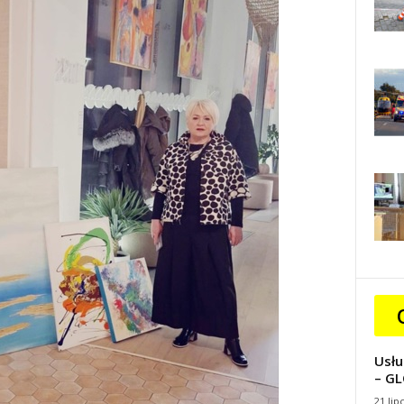
Usłu
– GL
21 lip