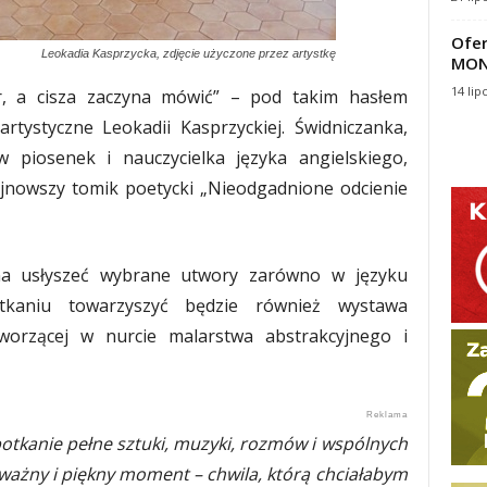
Ofer
Leokadia Kasprzycka, zdjęcie użyczone przez artystkę
MON
14 lip
r, a cisza zaczyna mówić” – pod takim hasłem
rtystyczne Leokadii Kasprzyckiej. Świdniczanka,
w piosenek i nauczycielka języka angielskiego,
jnowszy tomik poetycki „Nieodgadnione odcienie
na usłyszeć wybrane utwory zarówno w języku
otkaniu towarzyszyć będzie również wystawa
worzącej w nurcie malarstwa abstrakcyjnego i
tkanie pełne sztuki, muzyki, rozmów i wspólnych
ważny i piękny moment – chwila, którą chciałabym