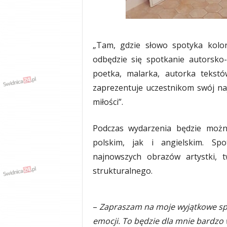
y
w
i
a
„Tam, gdzie słowo spotyka kolo
d
odbędzie się spotkanie autorsko-a
y
,
poetka, malarka, autorka tekstó
w
zaprezentuje uczestnikom swój na
y
miłości”.
p
a
d
Podczas wydarzenia będzie moż
k
polskim, jak i angielskim. Sp
i
najnowszych obrazów artystki, t
strukturalnego.
–
Zapraszam na moje wyjątkowe spo
emocji. To będzie dla mnie bardzo 