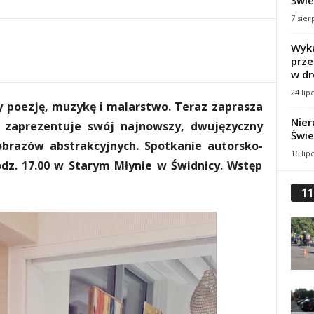
Świe
7 sier
Wyka
prze
w dr
24 lip
y poezję, muzykę i malarstwo. Teraz zaprasza
Nier
 zaprezentuje swój najnowszy, dwujęzyczny
Świe
brazów abstrakcyjnych. Spotkanie autorsko-
16 lip
odz. 17.00 w Starym Młynie w Świdnicy. Wstęp
11