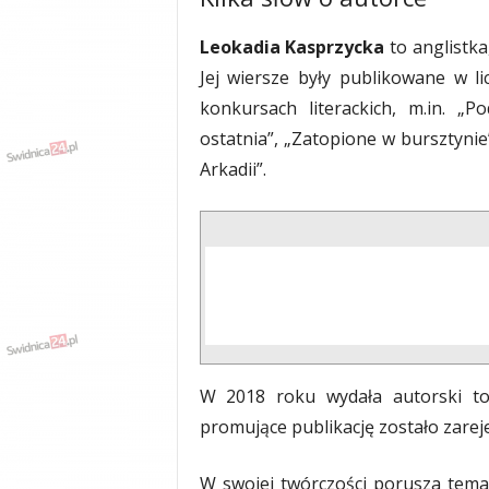
Leokadia Kasprzycka
to anglistka
Jej wiersze były publikowane w l
konkursach literackich, m.in. „
ostatnia”, „Zatopione w bursztyni
Arkadii”.
W 2018 roku wydała autorski tom
promujące publikację zostało zarej
W swojej twórczości porusza tematy