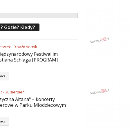
? Gdzie? Kiedy?
erwiec
-
9
październik
iędzynarodowy Festiwal im.
stiana Schlaga [PROGRAM]
acz
ec
-
30
sierpień
yczna Altana" – koncerty
nerowe w Parku Młodzieżowym
acz