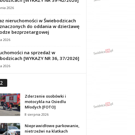
bodzicach [WYKAZY NR 39-42/2026]
pnia 2026
z nieruchomości w Świebodzicach
znaczonych do oddania w dzierżawę
odze bezprzetargowej
ca 2026
uchomości na sprzedaż w
bodzicach [WYKAZY NR 36, 37/2026]
ca 2026
2
Zderzenie osobówki i
motocykla na Osiedlu
Młodych [FOTO]
8 sierpnia 2026
Nieprawidłowe parkowanie,
nietrzeźwi na klatkach