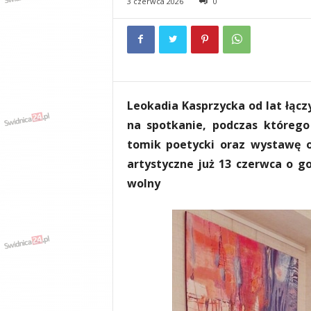
3 czerwca 2026
0
e
n
i
a
,
i
n
Leokadia Kasprzycka od lat łącz
f
o
na spotkanie, podczas którego
r
tomik poetycki oraz wystawę o
m
artystyczne już 13 czerwca o g
a
c
wolny
j
e
,
r
o
z
r
y