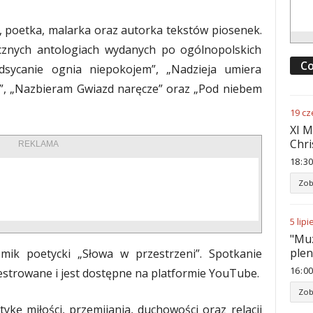
, poetka, malarka oraz autorka tekstów piosenek.
icznych antologiach wydanych po ogólnopolskich
Co
Podsycanie ognia niepokojem”, „Nadzieja umiera
e”, „Nazbieram Gwiazd naręcze” oraz „Pod niebem
19
cz
XI M
Chri
REKLAMA
18
:
30
Zob
5
lipi
"Muz
ple
ik poetycki „Słowa w przestrzeni”. Spotkanie
16
:
00
estrowane i jest dostępne na platformie YouTube.
Zob
kę miłości, przemijania, duchowości oraz relacji