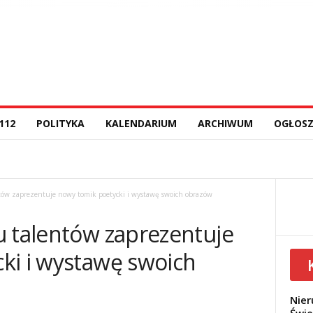
112
POLITYKA
KALENDARIUM
ARCHIWUM
OGŁOSZ
tów zaprezentuje nowy tomik poetycki i wystawę swoich obrazów
u talentów zaprezentuje
ki i wystawę swoich
Nier