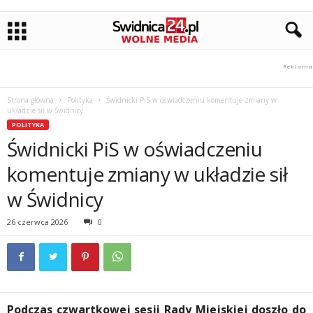
Strona główna
Polityka
Świdnicki PiS w oświadczeniu komentuje zmiany w
układzie sił w Świdnicy
POLITYKA
Świdnicki PiS w oświadczeniu
komentuje zmiany w układzie sił
w Świdnicy
26 czerwca 2026
0
Podczas czwartkowej sesji Rady Miejskiej doszło do