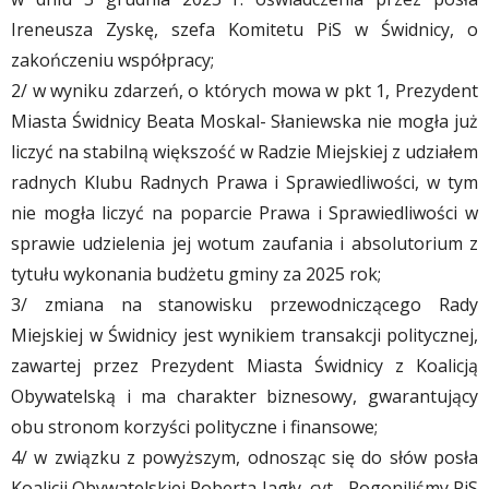
Ireneusza Zyskę, szefa Komitetu PiS w Świdnicy, o
zakończeniu współpracy;
2/ w wyniku zdarzeń, o których mowa w pkt 1, Prezydent
Miasta Świdnicy Beata Moskal- Słaniewska nie mogła już
liczyć na stabilną większość w Radzie Miejskiej z udziałem
radnych Klubu Radnych Prawa i Sprawiedliwości, w tym
nie mogła liczyć na poparcie Prawa i Sprawiedliwości w
sprawie udzielenia jej wotum zaufania i absolutorium z
tytułu wykonania budżetu gminy za 2025 rok;
3/ zmiana na stanowisku przewodniczącego Rady
Miejskiej w Świdnicy jest wynikiem transakcji politycznej,
zawartej przez Prezydent Miasta Świdnicy z Koalicją
Obywatelską i ma charakter biznesowy, gwarantujący
obu stronom korzyści polityczne i finansowe;
4/ w związku z powyższym, odnosząc się do słów posła
Koalicji Obywatelskiej Roberta Jagły, cyt. „Pogoniliśmy PiS