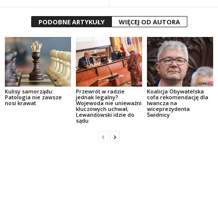
PODOBNE ARTYKUŁY
WIĘCEJ OD AUTORA
Kulisy samorządu:
Przewrót w radzie
Koalicja Obywatelska
Patologia nie zawsze
jednak legalny?
cofa rekomendację dla
nosi krawat
Wojewoda nie unieważni
Iwancza na
kluczowych uchwał,
wiceprezydenta
Lewandowski idzie do
Świdnicy
sądu