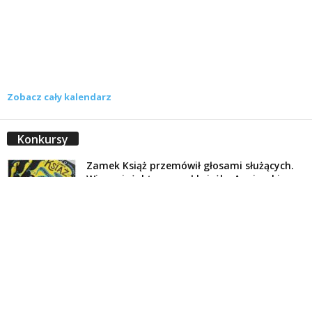
Zobacz cały kalendarz
Konkursy
Zamek Książ przemówił głosami służących.
Wiemy już, kto wygrał książkę Agnieszki...
16 lipca 2026
Historie służących Zamku Książ. Wygraj
najnowszą książkę Świdniczanki Agnieszki
Dobkiewicz
5 lipca 2026