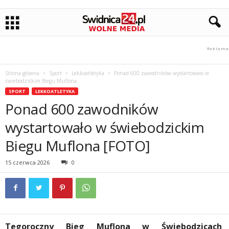
Strona główna
Sport
Lekkoatletyka
Ponad 600 zawodników wystartowało w
świebodzickim Biegu Muflona
SPORT
LEKKOATLETYKA
Ponad 600 zawodników
wystartowało w świebodzickim
Biegu Muflona [FOTO]
15 czerwca 2026
0
Tegoroczny Bieg Muflona w Świebodzicach