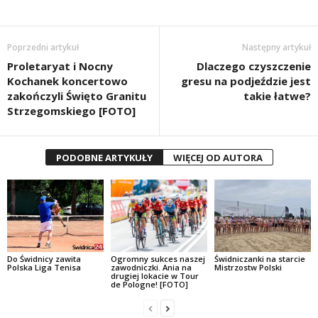
Poprzedni artykuł
Następny artykuł
Proletaryat i Nocny
Dlaczego czyszczenie
Kochanek koncertowo
gresu na podjeździe jest
zakończyli Święto Granitu
takie łatwe?
Strzegomskiego [FOTO]
PODOBNE ARTYKUŁY
WIĘCEJ OD AUTORA
Do Świdnicy zawita
Ogromny sukces naszej
Świdniczanki na starcie
Polska Liga Tenisa
zawodniczki. Ania na
Mistrzostw Polski
drugiej lokacie w Tour
de Pologne! [FOTO]