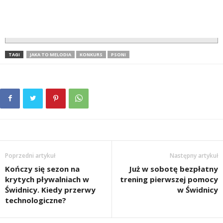
TAGI
JAKA TO MELODIA
KONKURS
PSONI
Poprzedni artykuł
Następny artykuł
Kończy się sezon na
Już w sobotę bezpłatny
krytych pływalniach w
trening pierwszej pomocy
Świdnicy. Kiedy przerwy
w Świdnicy
technologiczne?