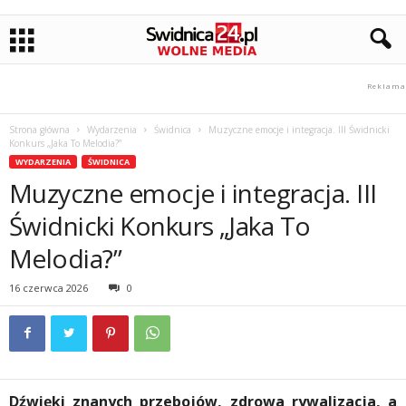
Strona główna
Wydarzenia
Świdnica
Muzyczne emocje i integracja. III Świdnicki
Konkurs „Jaka To Melodia?”
WYDARZENIA
ŚWIDNICA
Muzyczne emocje i integracja. III
Świdnicki Konkurs „Jaka To
Melodia?”
16 czerwca 2026
0
Dźwięki znanych przebojów, zdrowa rywalizacja, a