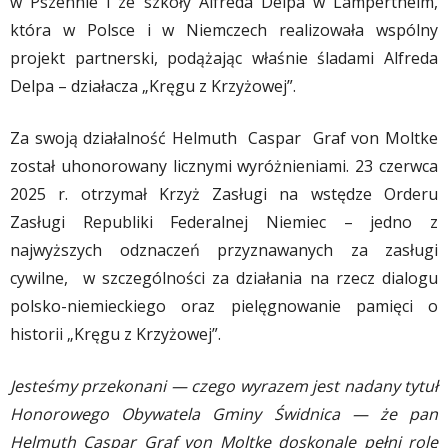
w Pszennie i ze szkoły Alfreda Delpa w Lampertheim,
która w Polsce i w Niemczech realizowała wspólny
projekt partnerski, podążając właśnie śladami Alfreda
Delpa – działacza „Kręgu z Krzyżowej”.
Za swoją działalność Helmuth Caspar Graf von Moltke
został uhonorowany licznymi wyróżnieniami. 23 czerwca
2025 r. otrzymał Krzyż Zasługi na wstędze Orderu
Zasługi Republiki Federalnej Niemiec – jedno z
najwyższych odznaczeń przyznawanych za zasługi
cywilne, w szczególności za działania na rzecz dialogu
polsko-niemieckiego oraz pielęgnowanie pamięci o
historii „Kręgu z Krzyżowej”.
Jesteśmy przekonani — czego wyrazem jest nadany tytuł
Honorowego Obywatela Gminy Świdnica — że pan
Helmuth Caspar Graf von Moltke doskonale pełni rolę