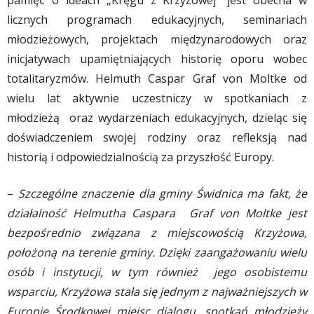
pamięć o ideach „Kręgu z Krzyżowej” jest obecna w
licznych programach edukacyjnych, seminariach
młodzieżowych, projektach międzynarodowych oraz
inicjatywach upamiętniających historię oporu wobec
totalitaryzmów. Helmuth Caspar Graf von Moltke od
wielu lat aktywnie uczestniczy w spotkaniach z
młodzieżą oraz wydarzeniach edukacyjnych, dzieląc się
doświadczeniem swojej rodziny oraz refleksją nad
historią i odpowiedzialnością za przyszłość Europy.
–
Szczególne znaczenie dla gminy Świdnica ma fakt, że
działalność Helmutha Caspara Graf von Moltke jest
bezpośrednio związana z miejscowością Krzyżowa,
położoną na terenie gminy. Dzięki zaangażowaniu wielu
osób i instytucji, w tym również jego osobistemu
wsparciu, Krzyżowa stała się jednym z najważniejszych w
Europie Środkowej miejsc dialogu, spotkań młodzieży