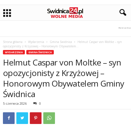
Strona główna
Wydarzenia
Gmina Świdnica
Helmut Caspar von Moltke – syn
opozycjonisty z Krzyżowej – Honorowym Obywatelem...
WYDARZENIA
GMINA ŚWIDNICA
Helmut Caspar von Moltke – syn
opozycjonisty z Krzyżowej –
Honorowym Obywatelem Gminy
Świdnica
5 czerwca 2026
0