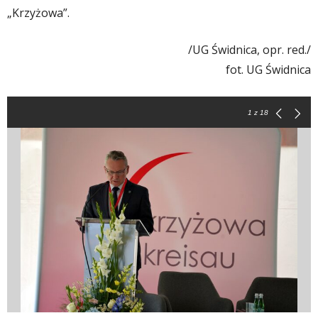
„Krzyżowa”.
/UG Świdnica, opr. red./
fot. UG Świdnica
1
z 18