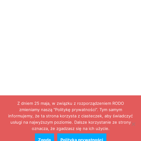
Z dniem 25 maja, w związku z rozporządzeniem RODO
zmieniamy naszą "Politykę prywatności". Tym samym
informujemy, że ta strona korzysta z ciasteczek, aby świadczyć
usługi na najwyższym poziomie. Dalsze korzystanie ze strony
oznacza, że zgadzasz się na ich użycie.
Zgoda
Polityka prywatności