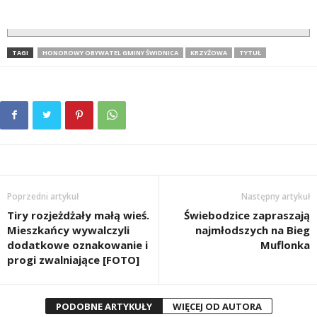
TAGI
HONOROWY OBYWATEL GMINY ŚWIDNICA
KRZYŻOWA
TYTUŁ
Poprzedni artykuł
Następny artykuł
Tiry rozjeżdżały małą wieś.
Świebodzice zapraszają
Mieszkańcy wywalczyli
najmłodszych na Bieg
dodatkowe oznakowanie i
Muflonka
progi zwalniające [FOTO]
PODOBNE ARTYKUŁY
WIĘCEJ OD AUTORA