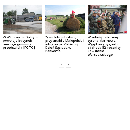
W Witoszowie Dolnym
W sobotę zabrzmią
Żywa lekcja historii,
powstaje budynek
syreny alarmowe.
przysmaki z Małopolski i
nowego gminnego
Wyjątkowy sygnał i
integracja. Zbliża się
przedszkola [FOTO]
obchody 82. rocznicy
Dzień Sąsiada w
Powstania
Pankowie
Warszawskiego