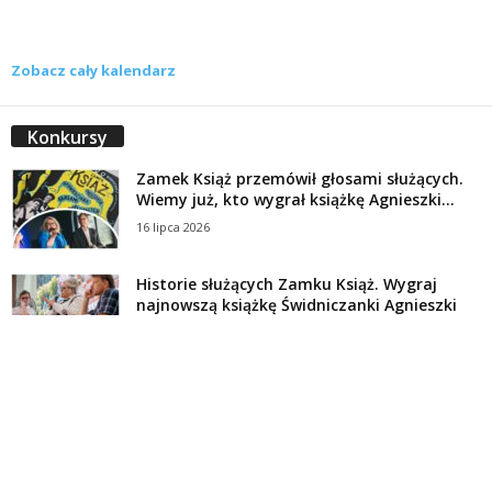
Zobacz cały kalendarz
Konkursy
Zamek Książ przemówił głosami służących.
Wiemy już, kto wygrał książkę Agnieszki...
16 lipca 2026
Historie służących Zamku Książ. Wygraj
najnowszą książkę Świdniczanki Agnieszki
Dobkiewicz
5 lipca 2026
Polityka prywatności
Kontakt
© Wydawca: Portal Swidnica24.pl, Marek Kowalski, Rynek 33/4, 58-100 Świdnica.
Redakcja Swidnica24.pl zastrzega sobie prawo do redagowania