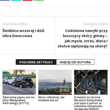
Poprzedni artykuł
Następny artykuł
Świdnica wczoraj i dziś.
Codzienne nawyki przy
Ulica Dworcowa
łuszczycy skóry głowy –
jak mycie, stres, dieta i
słońce wpływają na skórę?
PODOBNE ARTYKUŁY
WIĘCEJ OD AUTORA
Zderzenie pięciu aut na
Nieco chłodniej, ale
Kradzież na terenie
ulicy Władysława
możliwe burze
Muzeum Kolejnictwa.
Sikorskiego [FOTO]
Jest apel o pomoc w
ustaleniu tożsamości
sprawców [VIDEO]