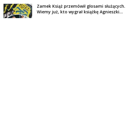
Zamek Książ przemówił głosami służących.
Wiemy już, kto wygrał książkę Agnieszki...
16 lipca 2026
Historie służących Zamku Książ. Wygraj
najnowszą książkę Świdniczanki Agnieszki
Dobkiewicz
5 lipca 2026
Polityka prywatności
Kontakt
© Wydawca: Portal Swidnica24.pl, Marek Kowalski, Rynek 33/4, 58-100 Świdnica.
Redakcja Swidnica24.pl zastrzega sobie prawo do redagowania
niezamawianych, nadesłanych tekstów.
Redakcja nie odpowiada za treść publikowanych reklam i
artykułów sponsorowanych.