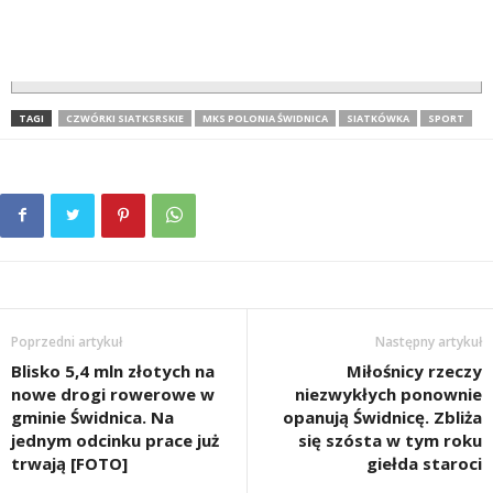
TAGI
CZWÓRKI SIATKSRSKIE
MKS POLONIA ŚWIDNICA
SIATKÓWKA
SPORT
Poprzedni artykuł
Następny artykuł
Blisko 5,4 mln złotych na
Miłośnicy rzeczy
nowe drogi rowerowe w
niezwykłych ponownie
gminie Świdnica. Na
opanują Świdnicę. Zbliża
jednym odcinku prace już
się szósta w tym roku
trwają [FOTO]
giełda staroci