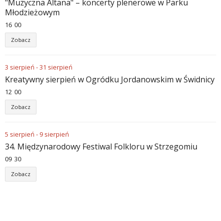
"Muzyczna Altana" – koncerty plenerowe w Parku
Młodzieżowym
16
:
00
Zobacz
3
sierpień
-
31
sierpień
Kreatywny sierpień w Ogródku Jordanowskim w Świdnicy
12
:
00
Zobacz
5
sierpień
-
9
sierpień
34. Międzynarodowy Festiwal Folkloru w Strzegomiu
09
:
30
Zobacz