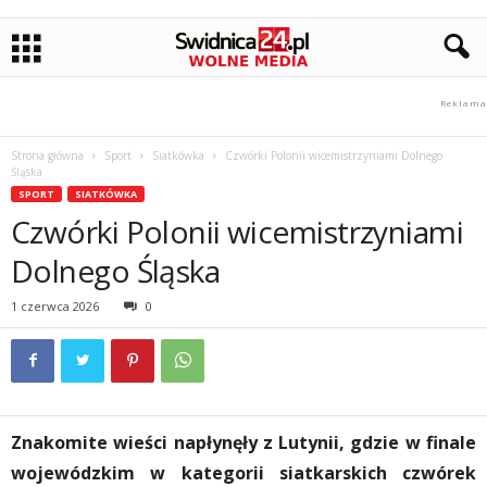
Strona główna
Sport
Siatkówka
Czwórki Polonii wicemistrzyniami Dolnego
Śląska
SPORT
SIATKÓWKA
Czwórki Polonii wicemistrzyniami
Dolnego Śląska
1 czerwca 2026
0
Znakomite wieści napłynęły z Lutynii, gdzie w finale
wojewódzkim w kategorii siatkarskich czwórek