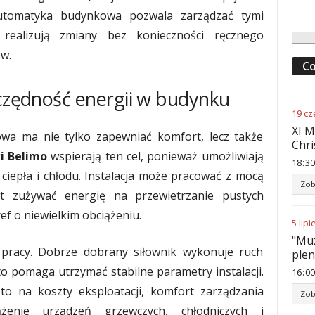
Automatyka budynkowa pozwala zarządzać tymi
 realizują zmiany bez konieczności ręcznego
w.
Co
zczędność energii w budynku
19
cz
XI M
a ma nie tylko zapewniać komfort, lecz także
Chri
i Belimo
wspierają ten cel, ponieważ umożliwiają
18
:
30
ciepła i chłodu. Instalacja może pracować z mocą
Zob
t zużywać energię na przewietrzanie pustych
f o niewielkim obciążeniu.
5
lipi
"Muz
pracy. Dobrze dobrany siłownik wykonuje ruch
ple
o pomaga utrzymać stabilne parametry instalacji.
16
:
00
to na koszty eksploatacji, komfort zarządzania
Zob
żenie urządzeń grzewczych, chłodniczych i