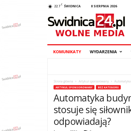
C
22.7
ŚWIDNICA
8 SIERPNIA 2026
S
w
i
d
n
i
c
KOMUNIKATY
WYDARZENIA
a
2
4
.
p
Strona główna
Artykuł sponsorowany
Automatyka b
l
ARTYKUŁ SPONSOROWANY
BEZ KATEGORII
–
Automatyka budyn
w
y
stosuje się siłownik
d
a
odpowiadają?
r
z