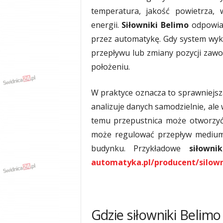
y
temperatura, jakość powietrza, wi
w
energii.
Siłowniki Belimo
odpowiad
i
przez automatykę. Gdy system wyk
a
d
przepływu lub zmiany pozycji zaw
y
położeniu.
,
w
W praktyce oznacza to sprawniejsz
y
p
analizuje danych samodzielnie, ale
a
temu przepustnica może otworzyć 
d
może regulować przepływ medium
k
i
budynku. Przykładowe
siłowni
automatyka.pl/producent/silown
Gdzie siłowniki Belim