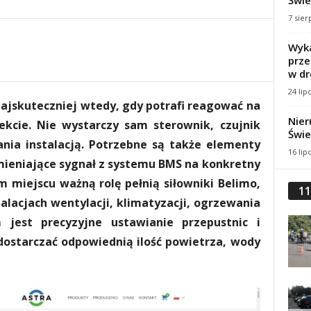
Świe
7 sier
Wyka
prze
w dr
24 lip
jskuteczniej wtedy, gdy potrafi reagować na
Nier
ekcie. Nie wystarczy sam sterownik, czujnik
Świe
nia instalacją. Potrzebne są także elementy
16 lip
mieniające sygnał z systemu BMS na konkretny
 miejscu ważną rolę pełnią siłowniki Belimo,
11
lacjach wentylacji, klimatyzacji, ogrzewania
 jest precyzyjne ustawianie przepustnic i
dostarczać odpowiednią ilość powietrza, wody