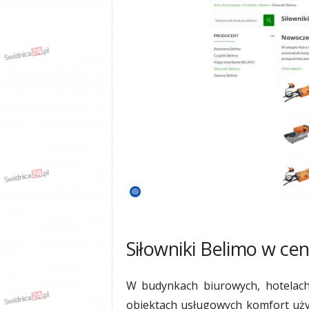
w
k
a
,
k
u
l
t
u
r
a
,
p
o
l
i
t
Siłowniki Belimo w ce
y
k
a
W budynkach biurowych, hotelach,
,
obiektach usługowych komfort uży
w