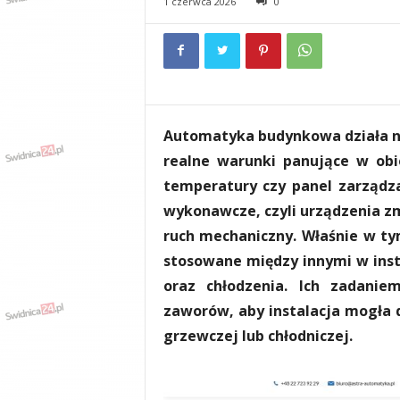
1 czerwca 2026
0
e
n
i
a
,
i
n
Automatyka budynkowa działa na
f
o
realne warunki panujące w obi
r
temperatury czy panel zarządza
m
wykonawcze, czyli urządzenia z
a
c
ruch mechaniczny. Właśnie w tym
j
stosowane między innymi w insta
e
oraz chłodzenia. Ich zadaniem
,
r
zaworów, aby instalacja mogła 
o
grzewczej lub chłodniczej.
z
r
y