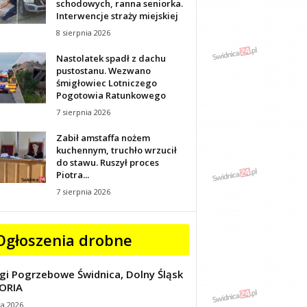
schodowych, ranna seniorka.
Interwencje straży miejskiej
8 sierpnia 2026
Nastolatek spadł z dachu
pustostanu. Wezwano
śmigłowiec Lotniczego
Pogotowia Ratunkowego
7 sierpnia 2026
Zabił amstaffa nożem
kuchennym, truchło wrzucił
do stawu. Ruszył proces
Piotra...
7 sierpnia 2026
Ogłoszenia drobne
gi Pogrzebowe Świdnica, Dolny Śląsk
ORIA
ca 2026