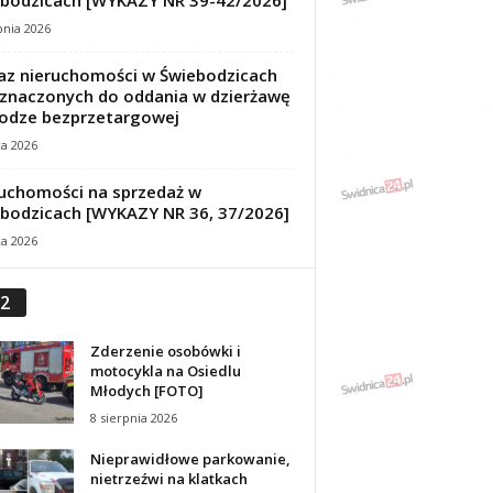
bodzicach [WYKAZY NR 39-42/2026]
pnia 2026
z nieruchomości w Świebodzicach
znaczonych do oddania w dzierżawę
odze bezprzetargowej
ca 2026
uchomości na sprzedaż w
bodzicach [WYKAZY NR 36, 37/2026]
ca 2026
2
Zderzenie osobówki i
motocykla na Osiedlu
Młodych [FOTO]
8 sierpnia 2026
Nieprawidłowe parkowanie,
nietrzeźwi na klatkach