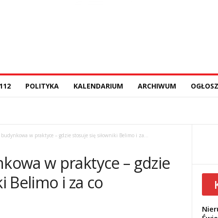
112
POLITYKA
KALENDARIUM
ARCHIWUM
OGŁOSZ
udynkowa w praktyce – gdzie stosuje się siłowniki Belimo i za...
kowa w praktyce – gdzie
i Belimo i za co
Nier