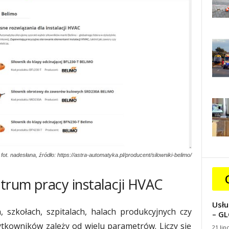
fot. nadesłana, źródło: https://astra-automatyka.pl/producent/silowniki-belimo/
ntrum pracy instalacji HVAC
Usłu
 szkołach, szpitalach, halach produkcyjnych czy
– GL
tkowników zależy od wielu parametrów. Liczy się
21 lip