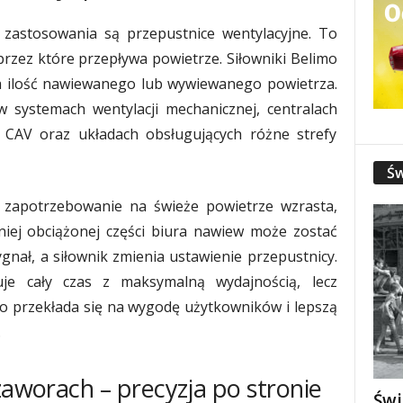
 zastosowania są przepustnice wentylacyjne. To
zez które przepływa powietrze. Siłowniki Belimo
na ilość nawiewanego lub wywiewanego powietrza.
 systemach wentylacji mechanicznej, centralach
 i CAV oraz układach obsługujących różne strefy
Św
zapotrzebowanie na świeże powietrze wzrasta,
niej obciążonej części biura nawiew może zostać
nał, a siłownik zmienia ustawienie przepustnicy.
uje cały czas z maksymalną wydajnością, lecz
To przekłada się na wygodę użytkowników i lepszą
.
zaworach – precyzja po stronie
Świ