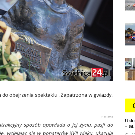
a do obejrzenia spektaklu „Zapatrzona w gwiazdy,
Usłu
trakcyjny sposób opowiada o jej życiu, pasji do
– GL
e, wcielając się w bohaterów XVII wieku, ukazują
21 lip