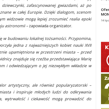
a dziewczynki, zafascynowanej gwiazdami, aż po
Ofer
 znane w całej Europie. Dzięki dialogom, scenom
MON
ym widzowie mogą lepiej zrozumieć realia epoki
14 lip
oju astronomii –
zapowiada organizator.
lę w budowaniu lokalnej tożsamości. Przypomina,
orzyła jedna z najważniejszych kobiet nauki XVII
cznie upamiętniona w przestrzeni miasta – przed
nicy znajduje się rzeźba przedstawiająca Marię
om i odwiedzającym o jej niezwykłym wkładzie w
lor artystyczny, ale również popularyzatorski –
miasta i inspiruje młodych ludzi do odkrywania
ja, wytrwałość i ciekawość mogą prowadzić do