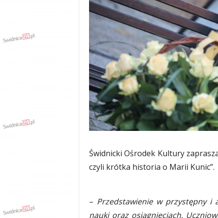
w
k
a
,
k
u
l
t
u
r
a
,
p
o
l
Świdnicki Ośrodek Kultury zaprasz
i
t
czyli krótka historia o Marii Kunic”.
y
k
a
–
Przedstawienie w przystępny i a
,
nauki oraz osiągnięciach. Uczniowi
w