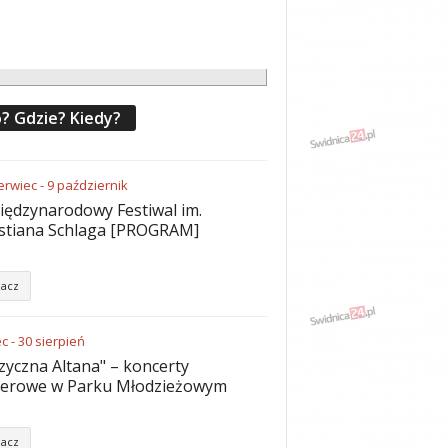
? Gdzie? Kiedy?
erwiec
-
9
październik
iędzynarodowy Festiwal im.
stiana Schlaga [PROGRAM]
acz
ec
-
30
sierpień
yczna Altana" – koncerty
nerowe w Parku Młodzieżowym
acz