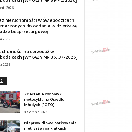
bodzicach [WYKAZY NR 39-42/2026]
pnia 2026
z nieruchomości w Świebodzicach
znaczonych do oddania w dzierżawę
odze bezprzetargowej
ca 2026
uchomości na sprzedaż w
bodzicach [WYKAZY NR 36, 37/2026]
ca 2026
2
Zderzenie osobówki i
motocykla na Osiedlu
Młodych [FOTO]
8 sierpnia 2026
Nieprawidłowe parkowanie,
nietrzeźwi na klatkach