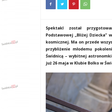
e
n
i
a
,
Spektakl został przygotowa
i
n
Podstawowej „Bliżej Dziecka” 
f
kosmicznej. Ma on przede wszys
o
przybliżenie młodemu pokoleni
r
m
Świdnicą – wybitnej astronomki
a
już 26 maja w Klubie Bolko w Świ
c
j
e
,
r
o
z
r
y