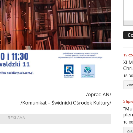
Co
19
cz
XI M
Chri
18
:
30
Zob
/oprac. AN/
5
lipi
/Komunikat – Świdnicki Ośrodek Kultury/
"Muz
ple
REKLAMA
16
:
00
Zob