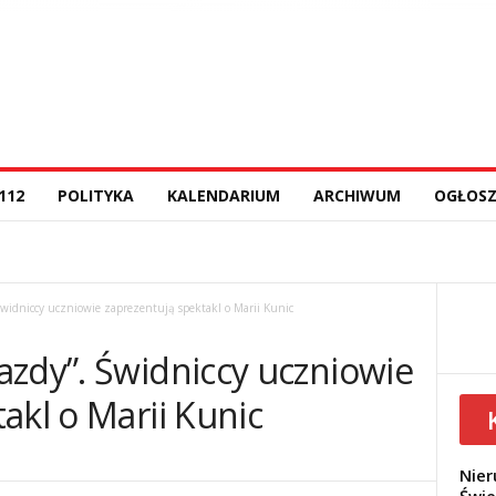
112
POLITYKA
KALENDARIUM
ARCHIWUM
OGŁOSZ
widniccy uczniowie zaprezentują spektakl o Marii Kunic
azdy”. Świdniccy uczniowie
akl o Marii Kunic
Nier