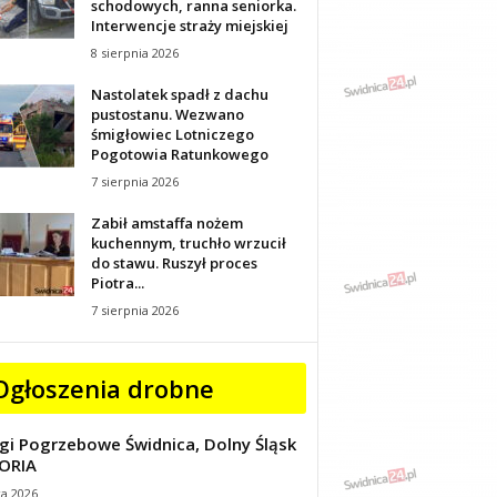
schodowych, ranna seniorka.
Interwencje straży miejskiej
8 sierpnia 2026
Nastolatek spadł z dachu
pustostanu. Wezwano
śmigłowiec Lotniczego
Pogotowia Ratunkowego
7 sierpnia 2026
Zabił amstaffa nożem
kuchennym, truchło wrzucił
do stawu. Ruszył proces
Piotra...
7 sierpnia 2026
Ogłoszenia drobne
gi Pogrzebowe Świdnica, Dolny Śląsk
ORIA
ca 2026