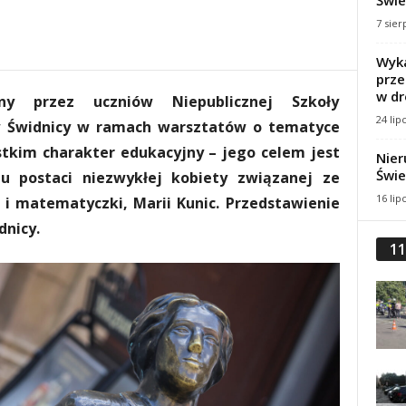
Świe
7 sier
Wyka
prze
w dr
ny przez uczniów Niepublicznej Szkoły
24 lip
w Świdnicy w ramach warsztatów o tematyce
tkim charakter edukacyjny – jego celem jest
Nier
Świe
u postaci niezwykłej kobiety związanej ze
16 lip
 i matematyczki, Marii Kunic. Przedstawienie
dnicy.
11