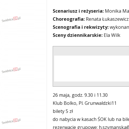
Scenariusz i reżyseria:
Monika Ma
Choreografia:
Renata Łukaszewicz
Scenografia i rekwizyty:
wykonane
Sceny dziennikarskie:
Ela Wilk
26 maja, godz. 9.30 i 11.30
Klub Bolko, Pl. Grunwaldzki11
bilety 5 zł
do nabycia w kasach ŚOK lub na bile
rezerwacje grupowe:
h.szymanska@