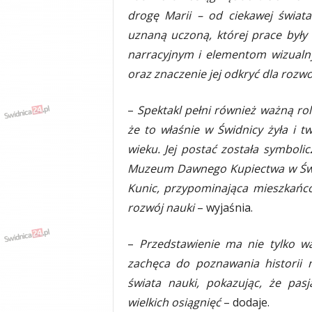
y
drogę Marii – od ciekawej świat
w
uznaną uczoną, której prace były
i
narracyjnym i elementom wizualn
a
d
oraz znaczenie jej odkryć dla rozw
y
,
–
Spektakl pełni również ważną ro
w
że to właśnie w Świdnicy żyła i tw
y
p
wieku. Jej postać została symboli
a
Muzeum Dawnego Kupiectwa w Świd
d
Kunic, przypominająca mieszkańc
k
i
rozwój nauki
– wyjaśnia.
–
Przedstawienie ma nie tylko wa
zachęca do poznawania historii 
świata nauki, pokazując, że pas
wielkich osiągnięć
– dodaje.