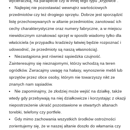
wycieraczką, na parapecie czy w innej tego typu „kryjówce”.
Najlepiej nie pozostawiać wewnątrz wartościowych
przedmiotów czy też drogiego sprzętu. Dobrze jest sporządzić
listę przechowywanych w altanie przedmiotów, zanotować ich
cechy charakterystyczne oraz numery fabryczne, a w miejscu
niewidocznym oznakować sprzęt w sposób wiadomy tylko dla
właściciela (w przypadku kradzieży łatwiej będzie rozpoznać i
udowodnić, że przedmioty są naszą własnością).
Niezastąpiona jest również sąsiedzka czujność.
Zainteresujmy się nieznajomymi, którzy wchodzą na teren
ogródków. Zwracajmy uwagę na hałasy, wynoszenie mebli lub
sprzętów przez obce osoby, którym nie towarzyszy nikt ze
znanych nam sąsiadów.
Nie zapominajmy, że złodziej może wejść na działkę, także
wtedy gdy przebywają na niej działkowicze i korzystając z okazji
niepostrzeżenie ukraść pozostawione w otwartych altanach
torebki, telefony czy portfele.
Gdy mimo zachowania wszystkich środków ostrożności
zorientujemy się, że w naszej altanie doszło do włamania czy