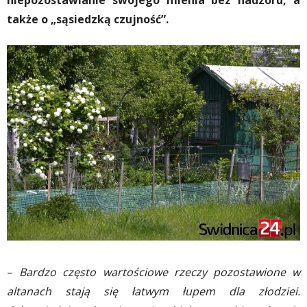
niepozostawianie swojego mienia bez nadzoru, a
także o „sąsiedzką czujność”.
–
Bardzo często wartościowe rzeczy pozostawione w
altanach stają się łatwym łupem dla złodziei.