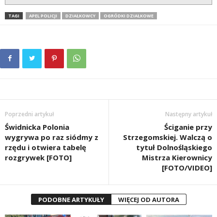
TAGI
APEL POLICJI
DZIAŁKOWCY
OGRÓDKI DZIAŁKOWE
Poprzedni artykuł
Następny artykuł
Świdnicka Polonia
Ściganie przy
wygrywa po raz siódmy z
Strzegomskiej. Walczą o
rzędu i otwiera tabelę
tytuł Dolnośląskiego
rozgrywek [FOTO]
Mistrza Kierownicy
[FOTO/VIDEO]
PODOBNE ARTYKUŁY
WIĘCEJ OD AUTORA