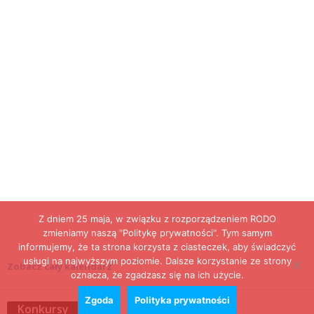
Z dniem 25 maja, w związku z rozporządzeniem RODO
zmieniamy naszą "Politykę prywatności". Tym samym
informujemy, że ta strona korzysta z ciasteczek, aby świadczyć
usługi na najwyższym poziomie. Dalsze korzystanie ze strony
Zobacz cały kalendarz
oznacza, że zgadzasz się na ich użycie.
Zgoda
Polityka prywatności
Konkursy