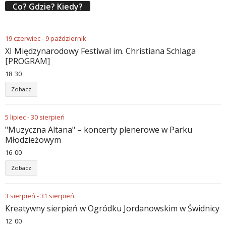
Co? Gdzie? Kiedy?
19
czerwiec
-
9
październik
XI Międzynarodowy Festiwal im. Christiana Schlaga
[PROGRAM]
18
30
Zobacz
5
lipiec
-
30
sierpień
"Muzyczna Altana" – koncerty plenerowe w Parku
Młodzieżowym
16
00
Zobacz
3
sierpień
-
31
sierpień
Kreatywny sierpień w Ogródku Jordanowskim w Świdnicy
12
00