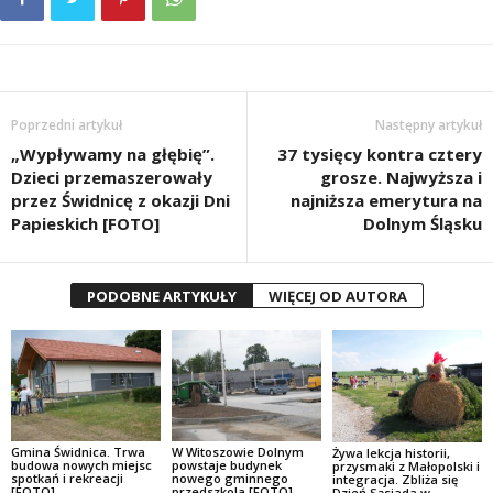
Poprzedni artykuł
Następny artykuł
„Wypływamy na głębię”.
37 tysięcy kontra cztery
Dzieci przemaszerowały
grosze. Najwyższa i
przez Świdnicę z okazji Dni
najniższa emerytura na
Papieskich [FOTO]
Dolnym Śląsku
PODOBNE ARTYKUŁY
WIĘCEJ OD AUTORA
Gmina Świdnica. Trwa
W Witoszowie Dolnym
Żywa lekcja historii,
budowa nowych miejsc
powstaje budynek
przysmaki z Małopolski i
spotkań i rekreacji
nowego gminnego
integracja. Zbliża się
[FOTO]
przedszkola [FOTO]
Dzień Sąsiada w