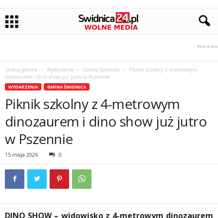
Strona główna
Wydarzenia
Gmina Świdnica
Piknik szkolny z 4-metrowym
dinozaurem i dino show już jutro w Pszennie
WYDARZENIA
GMINA ŚWIDNICA
Piknik szkolny z 4-metrowym
dinozaurem i dino show już jutro
w Pszennie
15 maja 2026
0
DINO SHOW – widowisko z 4-metrowym dinozaurem