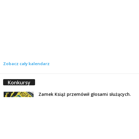
Zobacz cały kalendarz
Konkursy
Zamek Książ przemówił głosami służących.
Wiemy już, kto wygrał książkę Agnieszki...
16 lipca 2026
Historie służących Zamku Książ. Wygraj
najnowszą książkę Świdniczanki Agnieszki
Dobkiewicz