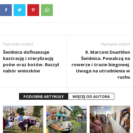
Poprzedni artykuł
Następny artykuł
Świdnica dofinansuje
8. Marconi Duathlon
kastrację i sterylizację
Świdnica. Powalczą na
psów oraz kotów. Ruszył
rowerze i trasie biegowej.
nabór wniosków
Uwaga na utrudnienia w
ruchu
PODOBNE ARTYKUŁY
WIĘCEJ OD AUTORA