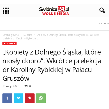
Strona główna
Kultura
„Kobiety z Dolnego Śląska, które niosły dobro”. Wkrótce
prelekcja dr Karoliny Rybickiej...
KULTURA
„Kobiety z Dolnego Śląska, które
niosły dobro”. Wkrótce prelekcja
dr Karoliny Rybickiej w Pałacu
Gruszów
13 maja 2026
0