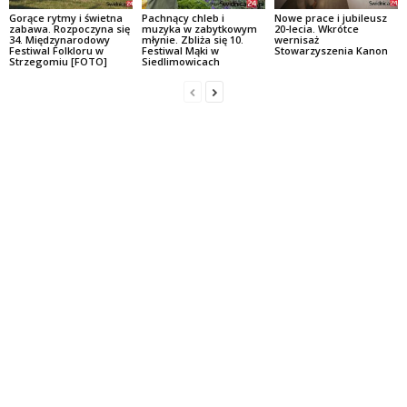
Gorące rytmy i świetna
Pachnący chleb i
Nowe prace i jubileusz
zabawa. Rozpoczyna się
muzyka w zabytkowym
20-lecia. Wkrótce
34. Międzynarodowy
młynie. Zbliża się 10.
wernisaż
Festiwal Folkloru w
Festiwal Mąki w
Stowarzyszenia Kanon
Strzegomiu [FOTO]
Siedlimowicach