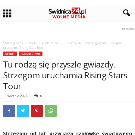
Strona główna
Sport
Jeździectwo
Tu rodzą się przyszłe gwiazdy. Strzegom
uruchamia Rising Stars Tour
SPORT
JEŹDZIECTWO
Tu rodzą się przyszłe gwiazdy.
Strzegom uruchamia Rising Stars
Tour
1 kwietnia 2026
0
Strzegom od lat przyciąga czołówkę światowego