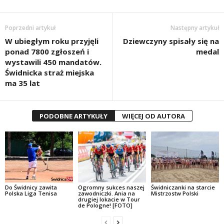
Poprzedni artykuł
Następny artykuł
W ubiegłym roku przyjęli
Dziewczyny spisały się na
ponad 7800 zgłoszeń i
medal
wystawili 450 mandatów.
Świdnicka straż miejska
ma 35 lat
PODOBNE ARTYKUŁY
WIĘCEJ OD AUTORA
Do Świdnicy zawita
Ogromny sukces naszej
Świdniczanki na starcie
Polska Liga Tenisa
zawodniczki. Ania na
Mistrzostw Polski
drugiej lokacie w Tour
de Pologne! [FOTO]