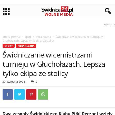
Strona główna
Sport
Piłka ręczna
Świdniczanie wicemistrzami turnieju w
Głuchołazach. Lepsza tylko ekipa ze stolicy
SPORT
PIŁKA RĘCZNA
Świdniczanie wicemistrzami
turnieju w Głuchołazach. Lepsza
tylko ekipa ze stolicy
20 kwietnia 2026
0
Dwa zespoły Świdnickiego Klubu Piłki Ręcznej wzięły