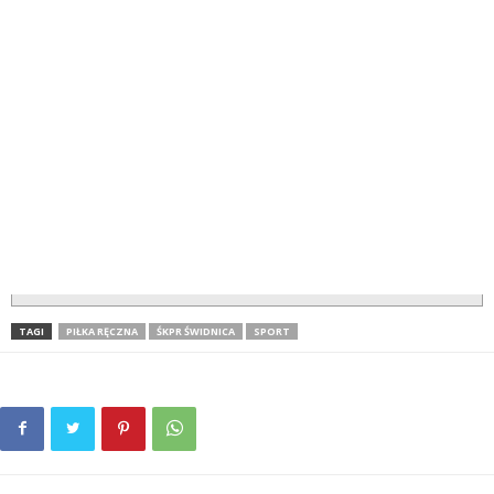
TAGI
PIŁKA RĘCZNA
ŚKPR ŚWIDNICA
SPORT