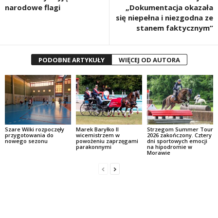
narodowe flagi
„Dokumentacja okazała
się niepełna i niezgodna ze
stanem faktycznym”
PODOBNE ARTYKUŁY
WIĘCEJ OD AUTORA
Szare Wilki rozpoczęły
Marek Baryłko II
Strzegom Summer Tour
przygotowania do
wicemistrzem w
2026 zakończony. Cztery
nowego sezonu
powożeniu zaprzęgami
dni sportowych emocji
parakonnymi
na hipodromie w
Morawie