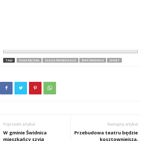
TAGI
PIŁKA RĘCZNA
SILESIA ŚWIEBODZICE
ŚKPR ŚWIDNICA
SPORT
Poprzedni artykuł
Następny artykuł
W gminie Świdnica
Przebudowa teatru będzie
mieszkańcy szyją
kosztowniejsza.