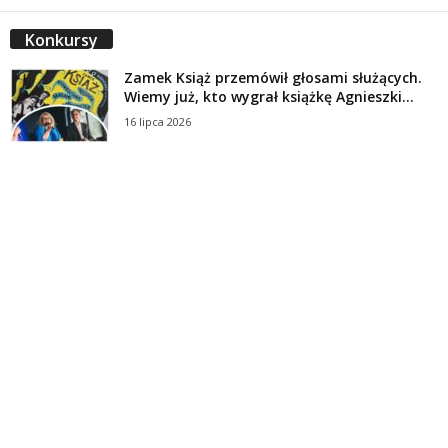
Konkursy
Zamek Książ przemówił głosami służących.
Wiemy już, kto wygrał książkę Agnieszki...
16 lipca 2026
Historie służących Zamku Książ. Wygraj
najnowszą książkę Świdniczanki Agnieszki
Dobkiewicz
5 lipca 2026
Polityka prywatności
Kontakt
© Wydawca: Portal Swidnica24.pl, Marek Kowalski, Rynek 33/4, 58-100 Świdnica.
Redakcja Swidnica24.pl zastrzega sobie prawo do redagowania
niezamawianych, nadesłanych tekstów.
Redakcja nie odpowiada za treść publikowanych reklam i
artykułów sponsorowanych.