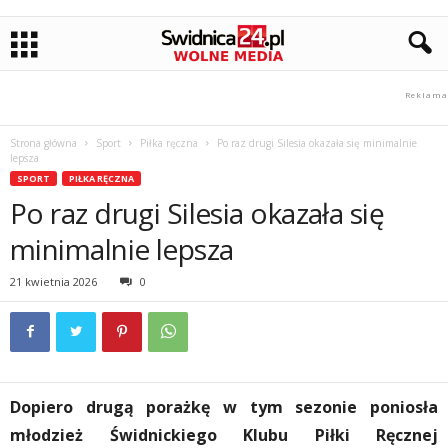
Strona główna
Sport
Piłka ręczna
Po raz drugi Silesia okazała się minimalnie
lepsza
SPORT
PIŁKA RĘCZNA
Po raz drugi Silesia okazała się
minimalnie lepsza
21 kwietnia 2026
0
Dopiero drugą porażkę w tym sezonie poniosła
młodzież Świdnickiego Klubu Piłki Ręcznej