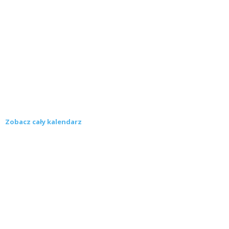
Zobacz cały kalendarz
Konkursy
Zamek Książ przemówił głosami służących.
Wiemy już, kto wygrał książkę Agnieszki...
16 lipca 2026
Historie służących Zamku Książ. Wygraj