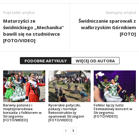
Poprzedni artykuł
Następny artykuł
Maturzyści ze
Świdniczanie sparowali z
świdnickiego „Mechanika”
wałbrzyskim Górnikiem
bawili się na studniówce
[FOTO]
[FOTO/VIDEO]
PODOBNE ARTYKUŁY
WIĘCEJ OD AUTORA
Barwny polonez i
Rycerskie potyczki,
Folklor łączy ludzi.
międzynarodowa
pokazy i turnieje.
Festiwalowy koncert w
biesiada z folklorem w
Rekonstruktorzy
Strzegomiu
Strzegomiu
opanowali Strzegom
[FOTO/VIDEO]
[FOTO/WIDEO]
[FOTO/VIDEO]