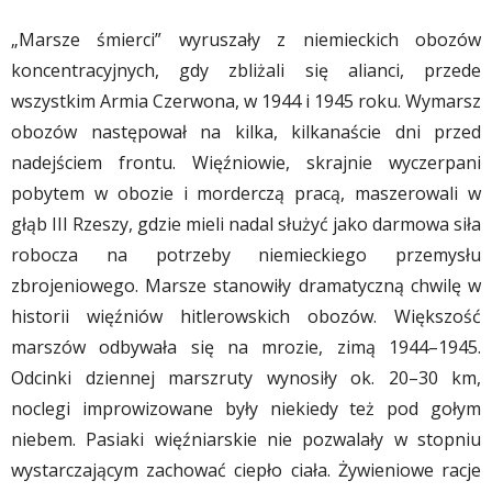
„Marsze śmierci” wyruszały z niemieckich obozów
koncentracyjnych, gdy zbliżali się alianci, przede
wszystkim Armia Czerwona, w 1944 i 1945 roku. Wymarsz
obozów następował na kilka, kilkanaście dni przed
nadejściem frontu. Więźniowie, skrajnie wyczerpani
pobytem w obozie i morderczą pracą, maszerowali w
głąb III Rzeszy, gdzie mieli nadal służyć jako darmowa siła
robocza na potrzeby niemieckiego przemysłu
zbrojeniowego. Marsze stanowiły dramatyczną chwilę w
historii więźniów hitlerowskich obozów. Większość
marszów odbywała się na mrozie, zimą 1944–1945.
Odcinki dziennej marszruty wynosiły ok. 20–30 km,
noclegi improwizowane były niekiedy też pod gołym
niebem. Pasiaki więźniarskie nie pozwalały w stopniu
wystarczającym zachować ciepło ciała. Żywieniowe racje