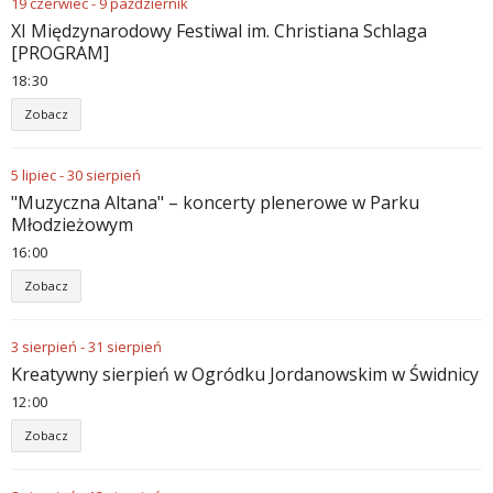
19
czerwiec
-
9
październik
XI Międzynarodowy Festiwal im. Christiana Schlaga
[PROGRAM]
18
:
30
Zobacz
5
lipiec
-
30
sierpień
"Muzyczna Altana" – koncerty plenerowe w Parku
Młodzieżowym
16
:
00
Zobacz
3
sierpień
-
31
sierpień
Kreatywny sierpień w Ogródku Jordanowskim w Świdnicy
12
:
00
Zobacz