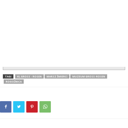
TAGI
KL GROSS - ROSEN
MARSZ ŚMIERCI
MUZEUM GROSS-ROSEN
ROGOŹNICA