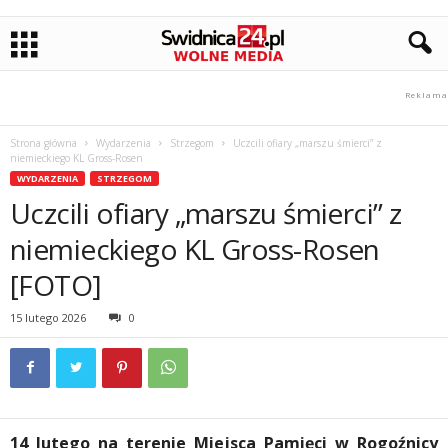
Strona główna
Wydarzenia
Strzegom
Uczcili ofiary „marszu śmierci” z
niemieckiego KL Gross-Rosen
WYDARZENIA
STRZEGOM
Uczcili ofiary „marszu śmierci” z
niemieckiego KL Gross-Rosen
[FOTO]
15 lutego 2026
0
14 lutego na terenie Miejsca Pamięci w Rogoźnicy