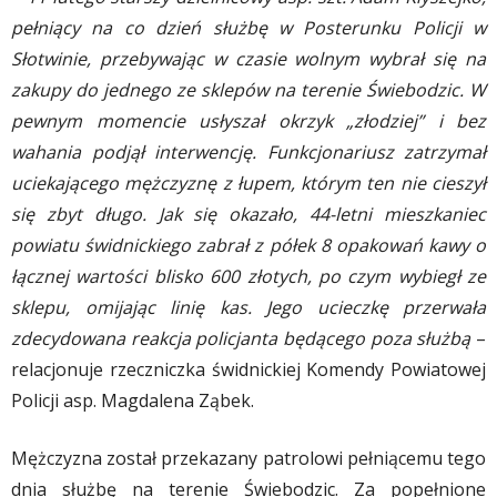
pełniący na co dzień służbę w Posterunku Policji w
Słotwinie, przebywając w czasie wolnym wybrał się na
zakupy do jednego ze sklepów na terenie Świebodzic. W
pewnym momencie usłyszał okrzyk „złodziej” i bez
wahania podjął interwencję. Funkcjonariusz zatrzymał
uciekającego mężczyznę z łupem, którym ten nie cieszył
się zbyt długo. Jak się okazało, 44-letni mieszkaniec
powiatu świdnickiego zabrał z półek 8 opakowań kawy o
łącznej wartości blisko 600 złotych, po czym wybiegł ze
sklepu, omijając linię kas. Jego ucieczkę przerwała
zdecydowana reakcja policjanta będącego poza służbą
–
relacjonuje rzeczniczka świdnickiej Komendy Powiatowej
Policji asp. Magdalena Ząbek.
Mężczyzna został przekazany patrolowi pełniącemu tego
dnia służbę na terenie Świebodzic. Za popełnione