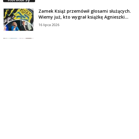
Zamek Książ przemówił głosami służących.
Wiemy już, kto wygrał książkę Agnieszki...
16 lipca 2026
Historie służących Zamku Książ. Wygraj
najnowszą książkę Świdniczanki Agnieszki
Dobkiewicz
5 lipca 2026
Polityka prywatności
Kontakt
© Wydawca: Portal Swidnica24.pl, Marek Kowalski, Rynek 33/4, 58-100 Świdnica.
Redakcja Swidnica24.pl zastrzega sobie prawo do redagowania
niezamawianych, nadesłanych tekstów.
Redakcja nie odpowiada za treść publikowanych reklam i
artykułów sponsorowanych.