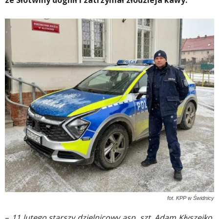
ze Słotwiny dognił i zatrzymał złodzieja kawy.
fot. KPP w Świdnicy
–
11 lutego starszy dzielnicowy asp. szt. Adam Kłyszejko,