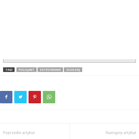
TAGI
POLICJANT
ZATRZYMANIE
ZŁODZIEJ
Poprzedni artykuł
Następny artykuł