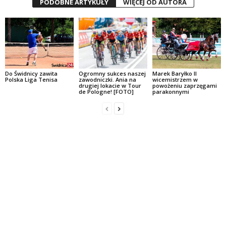
PODOBNE ARTYKUŁY
WIĘCEJ OD AUTORA
Do Świdnicy zawita
Ogromny sukces naszej
Marek Baryłko II
Polska Liga Tenisa
zawodniczki. Ania na
wicemistrzem w
drugiej lokacie w Tour
powożeniu zaprzęgami
de Pologne! [FOTO]
parakonnymi