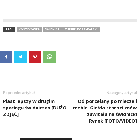
TAGI
KOSZYKÓWKA
ŚWIDNICA
TURNIEJ KOSZYKARSKI
Poprzedni artykuł
Następny artykuł
Piast lepszy w drugim
Od porcelany po miecze i
sparingu świdniczan [DUŻO
meble. Giełda staroci znów
ZDJĘĆ]
zawitała na świdnicki
Rynek [FOTO/VIDEO]