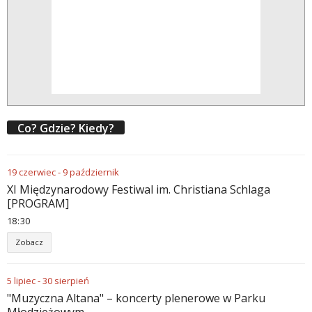
Co? Gdzie? Kiedy?
19
czerwiec
-
9
październik
XI Międzynarodowy Festiwal im. Christiana Schlaga
[PROGRAM]
18
:
30
Zobacz
5
lipiec
-
30
sierpień
"Muzyczna Altana" – koncerty plenerowe w Parku
Młodzieżowym