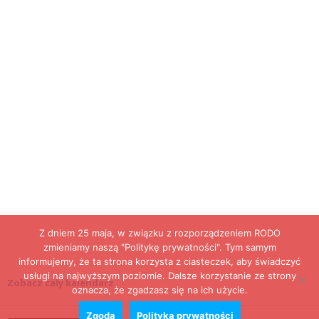
Z dniem 25 maja, w związku z rozporządzeniem RODO
zmieniamy naszą "Politykę prywatności". Tym samym
informujemy, że ta strona korzysta z ciasteczek, aby świadczyć
usługi na najwyższym poziomie. Dalsze korzystanie ze strony
Zobacz cały kalendarz
oznacza, że zgadzasz się na ich użycie.
Zgoda
Polityka prywatności