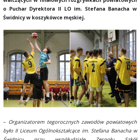
walczących w finałowych rozgrywkach powiatowych
o Puchar Dyrektora II LO im. Stefana Banacha w
Świdnicy w koszykówce męskiej.
–
Organizatorem tegorocznych zawodów powiatowych
było II Liceum Ogólnokształcące im. Stefana Banacha w
Świdnicy przy współudziale Zespołu Szkół