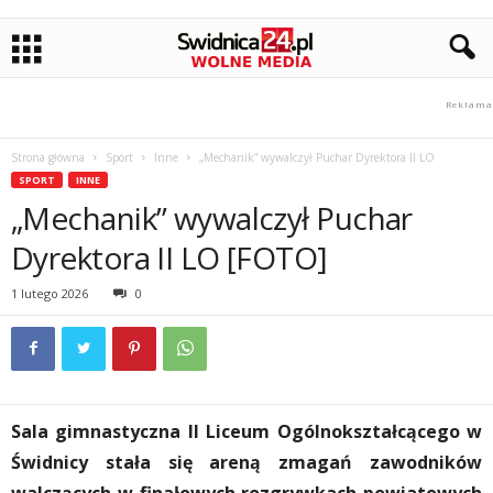
Strona główna
Sport
Inne
„Mechanik” wywalczył Puchar Dyrektora II LO
SPORT
INNE
„Mechanik” wywalczył Puchar
Dyrektora II LO [FOTO]
1 lutego 2026
0
Sala gimnastyczna II Liceum Ogólnokształcącego w
Świdnicy stała się areną zmagań zawodników