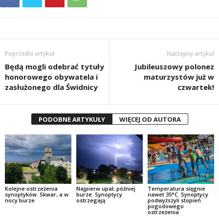
Poprzedni artykuł
Następny artykuł
Będą mogli odebrać tytuły
Jubileuszowy polonez
honorowego obywatela i
maturzystów już w
zasłużonego dla Świdnicy
czwartek!
PODOBNE ARTYKUŁY
WIĘCEJ OD AUTORA
Kolejne ostrzeżenia
Najpierw upał, później
Temperatura sięgnie
synoptyków. Skwar, a w
burze. Synoptycy
nawet 35°C. Synoptycy
nocy burze
ostrzegają
podwyższyli stopień
pogodowego
ostrzeżenia