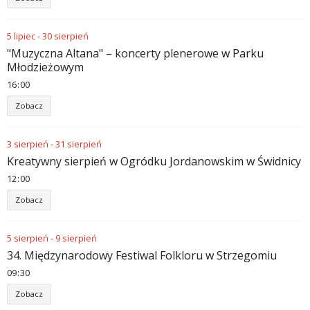
5
lipiec
-
30
sierpień
"Muzyczna Altana" – koncerty plenerowe w Parku
Młodzieżowym
16
:
00
Zobacz
3
sierpień
-
31
sierpień
Kreatywny sierpień w Ogródku Jordanowskim w Świdnicy
12
:
00
Zobacz
5
sierpień
-
9
sierpień
34. Międzynarodowy Festiwal Folkloru w Strzegomiu
09
:
30
Zobacz