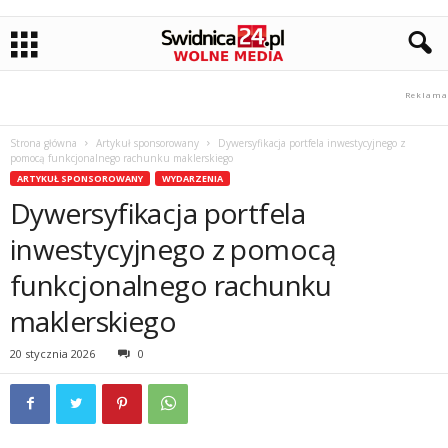
Strona główna
Artykuł sponsorowany
Dywersyfikacja portfela inwestycyjnego z
pomocą funkcjonalnego rachunku maklerskiego
ARTYKUŁ SPONSOROWANY
WYDARZENIA
Dywersyfikacja portfela
inwestycyjnego z pomocą
funkcjonalnego rachunku
maklerskiego
20 stycznia 2026
0