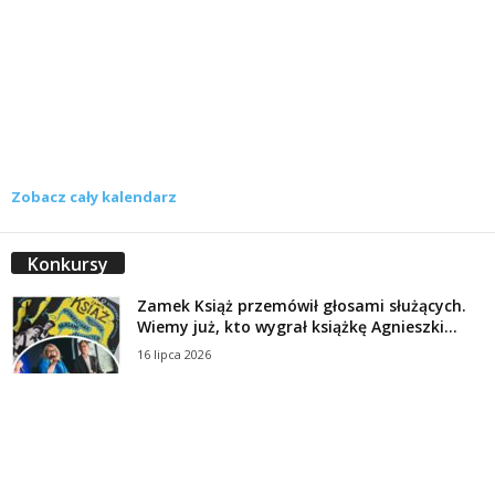
Zobacz cały kalendarz
Konkursy
Zamek Książ przemówił głosami służących.
Wiemy już, kto wygrał książkę Agnieszki...
16 lipca 2026
Historie służących Zamku Książ. Wygraj
najnowszą książkę Świdniczanki Agnieszki
Dobkiewicz
5 lipca 2026