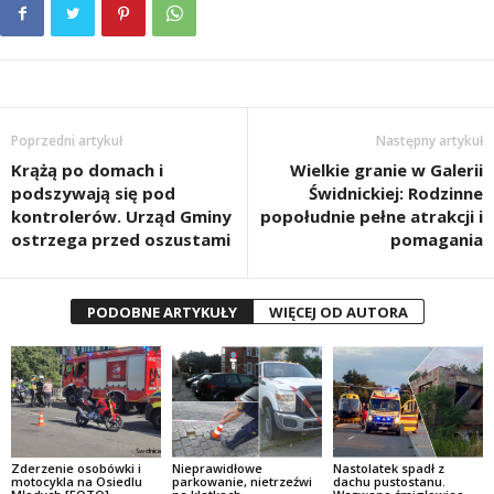
Poprzedni artykuł
Następny artykuł
Krążą po domach i
Wielkie granie w Galerii
podszywają się pod
Świdnickiej: Rodzinne
kontrolerów. Urząd Gminy
popołudnie pełne atrakcji i
ostrzega przed oszustami
pomagania
PODOBNE ARTYKUŁY
WIĘCEJ OD AUTORA
Zderzenie osobówki i
Nieprawidłowe
Nastolatek spadł z
motocykla na Osiedlu
parkowanie, nietrzeźwi
dachu pustostanu.