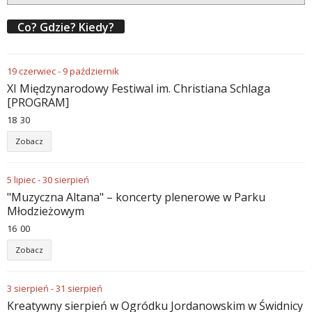
Co? Gdzie? Kiedy?
19
czerwiec
-
9
październik
XI Międzynarodowy Festiwal im. Christiana Schlaga
[PROGRAM]
18
:
30
Zobacz
5
lipiec
-
30
sierpień
"Muzyczna Altana" – koncerty plenerowe w Parku
Młodzieżowym
16
:
00
Zobacz
3
sierpień
-
31
sierpień
Kreatywny sierpień w Ogródku Jordanowskim w Świdnicy