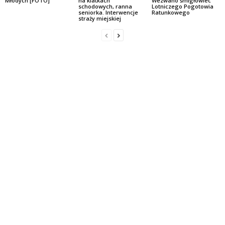
Młodych [FOTO]
na klatkach
Wezwano śmigłowiec
schodowych, ranna
Lotniczego Pogotowia
seniorka. Interwencje
Ratunkowego
straży miejskiej