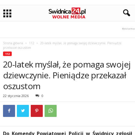
Strona główna
112
20-latek myślał, że pomaga swojej dziewczynie. Pieniądze
przekazał oszustom
112
20-latek myślał, że pomaga swojej
dziewczynie. Pieniądze przekazał
oszustom
22 stycznia 2026
0
Do Komendy Powiatowej Policji w Świdnicy zgłosił