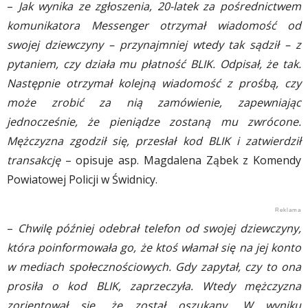
–
Jak wynika ze zgłoszenia, 20-latek za pośrednictwem
komunikatora Messenger otrzymał wiadomość od
swojej dziewczyny – przynajmniej wtedy tak sądził – z
pytaniem, czy działa mu płatność BLIK. Odpisał, że tak.
Następnie otrzymał kolejną wiadomość z prośbą, czy
może zrobić za nią zamówienie, zapewniając
jednocześnie, że pieniądze zostaną mu zwrócone.
Mężczyzna zgodził się, przesłał kod BLIK i zatwierdził
transakcję
– opisuje asp. Magdalena Ząbek z Komendy
Powiatowej Policji w Świdnicy.
–
Chwilę później odebrał telefon od swojej dziewczyny,
która poinformowała go, że ktoś włamał się na jej konto
w mediach społecznościowych. Gdy zapytał, czy to ona
prosiła o kod BLIK, zaprzeczyła. Wtedy mężczyzna
zorientował się, że został oszukany. W wyniku