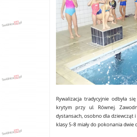
w
k
a
,
k
u
l
t
u
r
a
,
p
o
l
i
Rywalizacja tradycyjnie odbyła s
t
krytym przy ul. Równej. Zawod
y
dystansach, osobno dla dziewcząt i
k
a
klasy 5-8 miały do pokonania dwie d
,
w