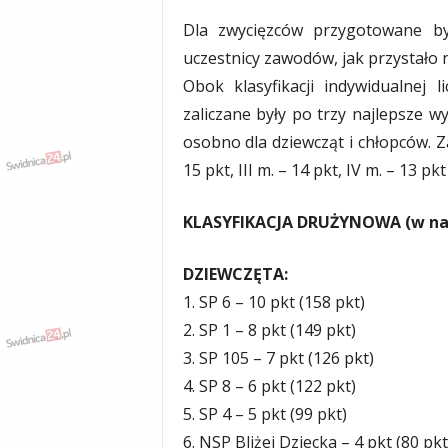
y
Dla zwycięzców przygotowane b
w
uczestnicy zawodów, jak przystało 
i
a
Obok klasyfikacji indywidualnej 
d
zaliczane były po trzy najlepsze w
y
osobno dla dziewcząt i chłopców. Za
,
w
15 pkt, III m. – 14 pkt, IV m. – 13 pkt 
y
p
KLASYFIKACJA DRUŻYNOWA (w na
a
d
k
DZIEWCZĘTA:
i
1. SP 6 – 10 pkt (158 pkt)
2. SP 1 – 8 pkt (149 pkt)
3. SP 105 – 7 pkt (126 pkt)
4. SP 8 – 6 pkt (122 pkt)
5. SP 4 – 5 pkt (99 pkt)
6. NSP Bliżej Dziecka – 4 pkt (80 pkt