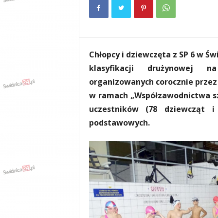
e
n
i
a
,
Chłopcy i dziewczęta z SP 6 w Św
i
n
klasyfikacji drużynowej 
f
organizowanych corocznie przez 
o
w ramach „Współzawodnictwa sz
r
m
uczestników (78 dziewcząt i
a
podstawowych.
c
j
e
,
r
o
z
r
y