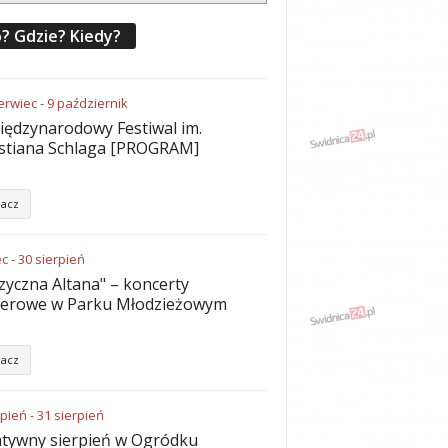
? Gdzie? Kiedy?
erwiec
-
9
październik
iędzynarodowy Festiwal im.
stiana Schlaga [PROGRAM]
acz
ec
-
30
sierpień
yczna Altana" – koncerty
nerowe w Parku Młodzieżowym
acz
rpień
-
31
sierpień
tywny sierpień w Ogródku