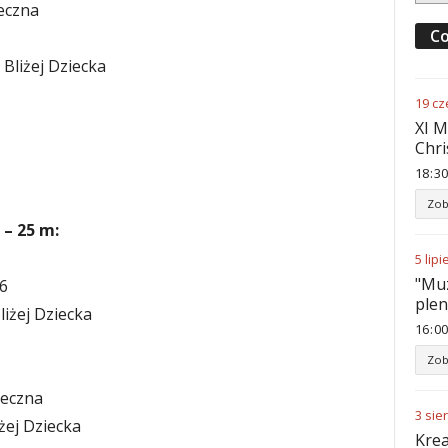
eczna
Co
 Bliżej Dziecka
19
cz
XI M
Chri
18
:
30
Zob
 – 25 m:
5
lipi
"Muz
6
ple
liżej Dziecka
16
:
00
Zob
łeczna
3
sie
żej Dziecka
Krea