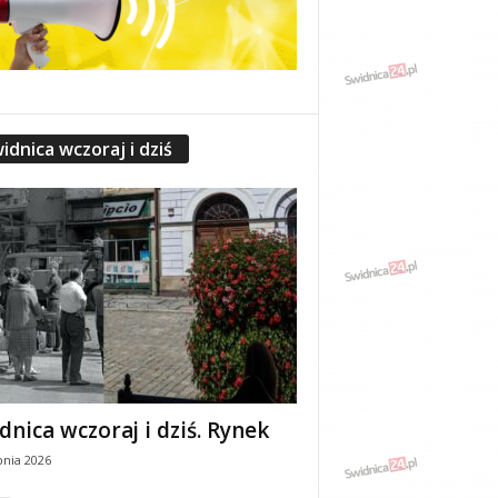
idnica wczoraj i dziś
dnica wczoraj i dziś. Rynek
pnia 2026