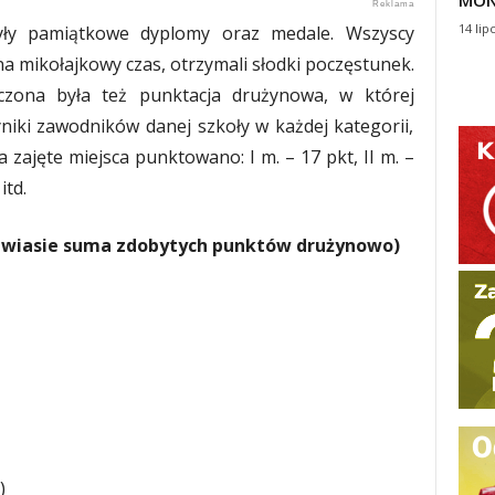
MON
14 lip
yły pamiątkowe dyplomy oraz medale. Wszyscy
na mikołajkowy czas, otrzymali słodki poczęstunek.
liczona była też punktacja drużynowa, w której
yniki zawodników danej szkoły w każdej kategorii,
 zajęte miejsca punktowano: I m. – 17 pkt, II m. –
itd.
wiasie suma zdobytych punktów drużynowo)
)