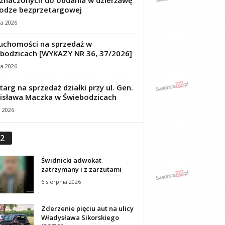
znaczonych do oddania w dzierżawę
odze bezprzetargowej
ca 2026
uchomości na sprzedaż w
bodzicach [WYKAZY NR 36, 37/2026]
ca 2026
targ na sprzedaż działki przy ul. Gen.
isława Maczka w Świebodzicach
a 2026
2
Świdnicki adwokat
zatrzymany i z zarzutami
6 sierpnia 2026
Zderzenie pięciu aut na ulicy
Władysława Sikorskiego