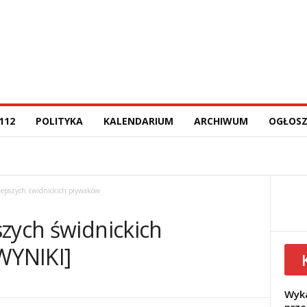
112
POLITYKA
KALENDARIUM
ARCHIWUM
OGŁOSZ
lepszych świdnickich pływaków
szych świdnickich
WYNIKI]
Wyka