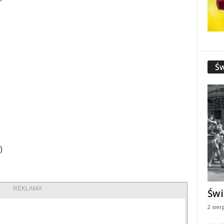
Św
)
REKLAMA
Świ
2 sier