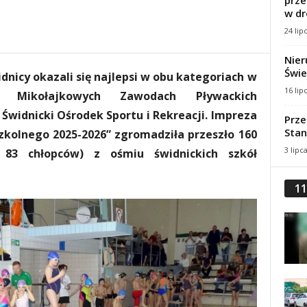
prze
w dr
24 lip
Nier
Świe
idnicy okazali się najlepsi w obu kategoriach w
16 lip
na Mikołajkowych Zawodach Pływackich
Świdnicki Ośrodek Sportu i Rekreacji. Impreza
Prze
Stan
kolnego 2025-2026” zgromadziła przeszło 160
3 lipc
 83 chłopców) z ośmiu świdnickich szkół
11