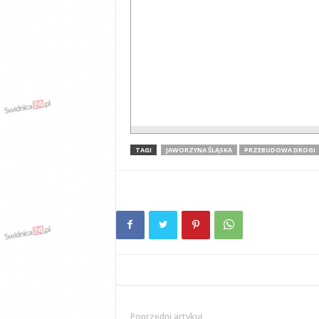
TAGI
JAWORZYNA ŚLĄSKA
PRZEBUDOWA DROGI
Poprzedni artykuł