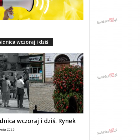
idnica wczoraj i dziś
dnica wczoraj i dziś. Rynek
pnia 2026