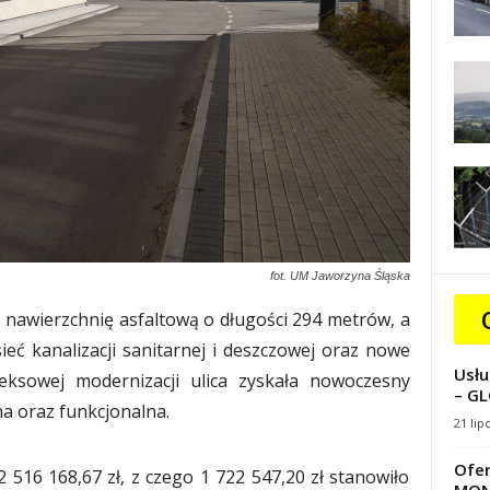
fot. UM Jaworzyna Śląska
awierzchnię asfaltową o długości 294 metrów, a
sieć kanalizacji sanitarnej i deszczowej oraz nowe
Usłu
leksowej modernizacji ulica zyskała nowoczesny
– GL
na oraz funkcjonalna.
21 lip
Ofer
2 516 168,67 zł, z czego 1 722 547,20 zł stanowiło