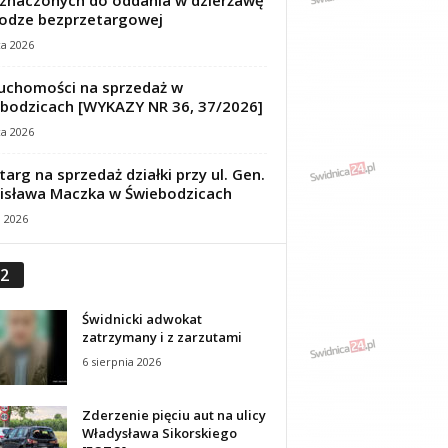
znaczonych do oddania w dzierżawę
odze bezprzetargowej
ca 2026
uchomości na sprzedaż w
bodzicach [WYKAZY NR 36, 37/2026]
ca 2026
targ na sprzedaż działki przy ul. Gen.
isława Maczka w Świebodzicach
a 2026
2
Świdnicki adwokat
zatrzymany i z zarzutami
6 sierpnia 2026
Zderzenie pięciu aut na ulicy
Władysława Sikorskiego