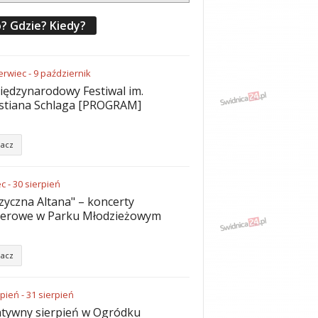
? Gdzie? Kiedy?
erwiec
-
9
październik
iędzynarodowy Festiwal im.
stiana Schlaga [PROGRAM]
acz
ec
-
30
sierpień
yczna Altana" – koncerty
nerowe w Parku Młodzieżowym
acz
rpień
-
31
sierpień
tywny sierpień w Ogródku