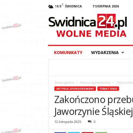
C
18.8
ŚWIDNICA
7 SIERPNIA 2026
S
w
i
d
n
i
c
KOMUNIKATY
WYDARZENIA
a
2
4
.
p
Strona główna
Artykuł sponsorowany
Zakończono 
l
ARTYKUŁ SPONSOROWANY
TEMAT DNIA
–
Zakończono przeb
w
y
Jaworzynie Śląskiej
d
a
12 listopada 2025
0
r
z