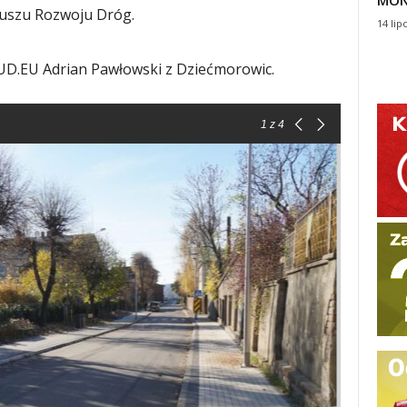
MON
uszu Rozwoju Dróg.
14 lip
UD.EU Adrian Pawłowski z Dziećmorowic.
1
z 4