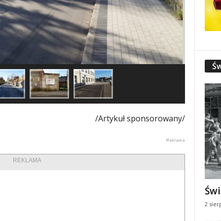
Św
/Artykuł sponsorowany/
REKLAMA
Świ
2 sier