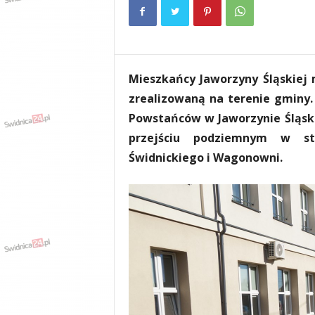
e
n
i
a
,
Mieszkańcy Jaworzyny Śląskiej 
i
n
zrealizowaną na terenie gminy.
f
Powstańców w Jaworzynie Śląsk
o
przejściu podziemnym w st
r
m
Świdnickiego i Wagonowni.
a
c
j
e
,
r
o
z
r
y