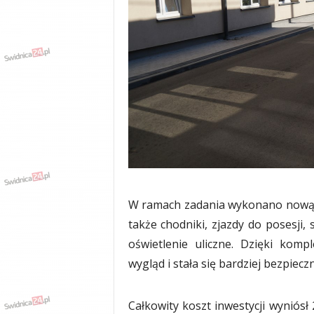
w
k
a
,
k
u
l
t
u
r
a
,
p
o
W ramach zadania wykonano nową n
l
i
także chodniki, zjazdy do posesji, 
t
oświetlenie uliczne. Dzięki komp
y
wygląd i stała się bardziej bezpiecz
k
a
,
Całkowity koszt inwestycji wyniósł 
w