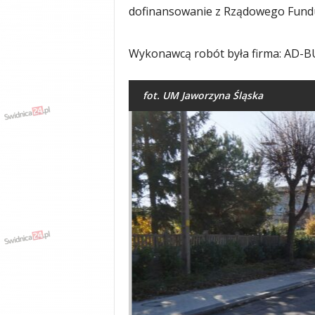
dofinansowanie z Rządowego Fund
y
w
i
Wykonawcą robót była firma: AD-B
a
d
y
fot. UM Jaworzyna Śląska
,
w
y
p
a
d
k
i