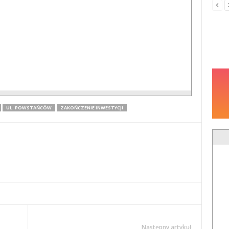
UL. POWSTAŃCÓW
ZAKOŃCZENIE INWESTYCJI
Następny artykuł