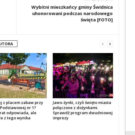
Wybitni mieszkańcy gminy Świdnica
uhonorowani podczas narodowego
święta [FOTO]
AUTORA
ej z placem zabaw przy
Jawo-żynki, czyli święto miasta
 Podstawowej nr 1?
połączone z dożynkami.
rat odpowiada, ale
Sprawdź program dwudniowej
le z tego wynika
imprezy