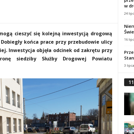
prze
w dr
24 lip
Nier
Świe
mogą cieszyć się kolejną inwestycją drogową
16 lip
 Dobiegły końca prace przy przebudowie ulicy
iej.
Inwestycja objęła odcinek od zakrętu przy
Prze
Stan
ronę siedziby Służby Drogowej Powiatu
3 lipc
11