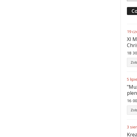
Co
19
cz
XI M
Chri
18
:
30
Zob
5
lipi
"Muz
ple
16
:
00
Zob
3
sie
Krea