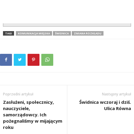
TAGI
KOMUNIKACJA MIEJSKA
ŚWIDNICA
ZMIANA ROZKŁADU
Poprzedni artykuł
Następny artykuł
Zasłużeni, społecznicy,
Świdnica wczoraj i dziś.
nauczyciele,
Ulica Równa
samorządowcy. Ich
pożegnaliśmy w mijającym
roku