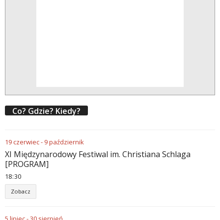
Co? Gdzie? Kiedy?
19
czerwiec
-
9
październik
XI Międzynarodowy Festiwal im. Christiana Schlaga
[PROGRAM]
18
:
30
Zobacz
5
lipiec
-
30
sierpień