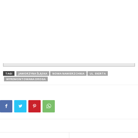
TAGI
JAWORZYNA ŚLĄSKA
NOWA NAWIERZCHNIA
UL. EKERTA
WYREMONTOWANA DROGA