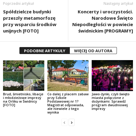
Poprzedni artykuł
Następny artykuł
Spółdzielcze budynki
Koncerty i uroczystości.
przeszły metamorfozę
Narodowe Święto
przy wsparciu środków
Niepodległości w powiecie
unijnych [FOTO]
świdnickim [PROGRAMY]
PODOBNE ARTYKUŁY
WIĘCEJ OD AUTORA
Brud, śmietnisko, libacje
Co dalej z placem zabaw
Jawo-żynki, czyli święto
i młodzieżowe imprezy
przy Szkole
miasta połączone z
na Orliku w Świdnicy
Podstawowej nr 1?
dożynkami. Sprawdź
[FOTO]
Magistrat odpowiada,
program dwudniowej
ale niewiele z tego
imprezy
wynika