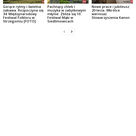
Gorące rytmy i świetna
Pachnący chleb i
Nowe prace i jubileusz
zabawa. Rozpoczyna się
muzyka w zabytkowym
20-lecia. Wkrótce
34. Międzynarodowy
młynie. Zbliża się 10.
wernisaż
Festiwal Folkloru w
Festiwal Mąki w
Stowarzyszenia Kanon
Strzegomiu [FOTO]
Siedlimowicach