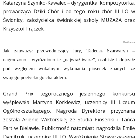
Katarzyna Szymko-Kawalec – dyrygentka, kompozytorka,
prowadząca Dziki Chór i od tego roku chór III LO w
Świdnicy, założycielka świdnickiej szkoły MUZAZA oraz
Krzysztof Frączek.
Jak zauważył przewodniczący jury, Tadeusz Szarwaryn –
nagrodzono i wyróżniono te „najwrażliwsze”, osobiste i dojrzałe
pod względem wokalnym wykonania piosenek znanych ze
swojego poetyckiego charakteru.
Grand Prix tegorocznego jesiennego konkursu
wyśpiewała Martyna Korkiewicz, uczennicy III Liceum
Ogólnokształcącego. Nagroda Dyrektora przyznana
została Arienie Wiktorskiej ze Studia Piosenki i Tańca
Fart w Bielawie. Publiczność natomiast nagrodziła Emilę
Dymitruk, uczennicę III LO. Wyróżnienie Stowarzyszena