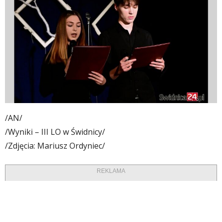
/AN/
/Wyniki – III LO w Świdnicy/
/Zdjęcia: Mariusz Ordyniec/
REKLAMA