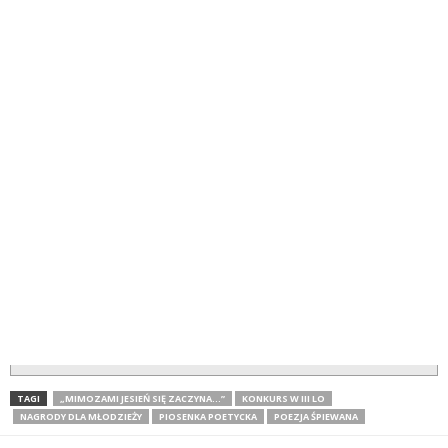
TAGI
„MIMOZAMI JESIEŃ SIĘ ZACZYNA…”
KONKURS W III LO
NAGRODY DLA MŁODZIEŻY
PIOSENKA POETYCKA
POEZJA ŚPIEWANA