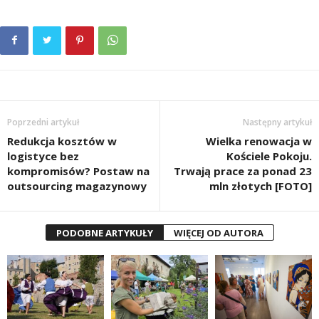
Poprzedni artykuł
Następny artykuł
Redukcja kosztów w
Wielka renowacja w
logistyce bez
Kościele Pokoju.
kompromisów? Postaw na
Trwają prace za ponad 23
outsourcing magazynowy
mln złotych [FOTO]
PODOBNE ARTYKUŁY
WIĘCEJ OD AUTORA