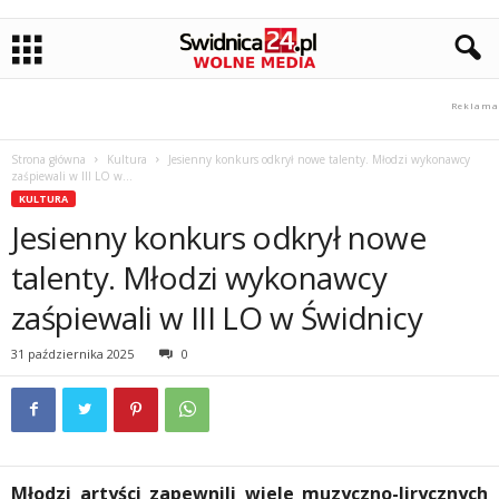
Strona główna
Kultura
Jesienny konkurs odkrył nowe talenty. Młodzi wykonawcy
zaśpiewali w III LO w...
KULTURA
Jesienny konkurs odkrył nowe
talenty. Młodzi wykonawcy
zaśpiewali w III LO w Świdnicy
31 października 2025
0
Młodzi artyści zapewnili wiele
muzyczno-lirycznych