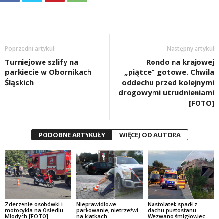
Poprzedni artykuł
Następny artykuł
Turniejowe szlify na
Rondo na krajowej
parkiecie w Obornikach
„piątce” gotowe. Chwila
Śląskich
oddechu przed kolejnymi
drogowymi utrudnieniami
[FOTO]
PODOBNE ARTYKUŁY
WIĘCEJ OD AUTORA
Zderzenie osobówki i
Nieprawidłowe
Nastolatek spadł z
motocykla na Osiedlu
parkowanie, nietrzeźwi
dachu pustostanu.
Młodych [FOTO]
na klatkach
Wezwano śmigłowiec