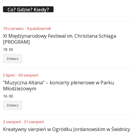
Co? Gdzie? Kiedy?
19
czerwiec
-
9
październik
XI Międzynarodowy Festiwal im. Christiana Schlaga
[PROGRAM]
18
:
30
Zobacz
5
lipiec
-
30
sierpień
"Muzyczna Altana" – koncerty plenerowe w Parku
Młodzieżowym
16
:
00
Zobacz
3
sierpień
-
31
sierpień
Kreatywny sierpień w Ogródku Jordanowskim w Świdnicy