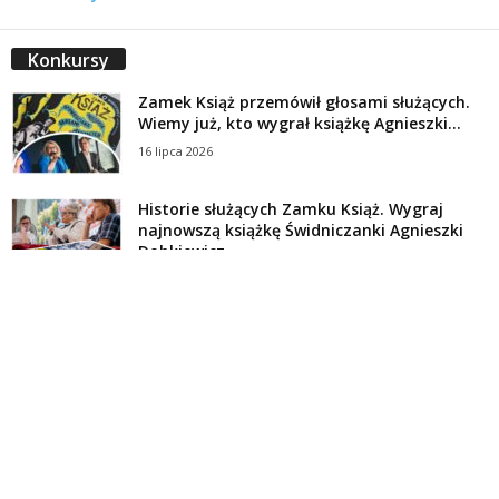
Konkursy
Zamek Książ przemówił głosami służących.
Wiemy już, kto wygrał książkę Agnieszki...
16 lipca 2026
Historie służących Zamku Książ. Wygraj
najnowszą książkę Świdniczanki Agnieszki
Dobkiewicz
5 lipca 2026
Polityka prywatności
Kontakt
© Wydawca: Portal Swidnica24.pl, Marek Kowalski, Rynek 33/4, 58-100 Świdnica.
Redakcja Swidnica24.pl zastrzega sobie prawo do redagowania
niezamawianych, nadesłanych tekstów.
Redakcja nie odpowiada za treść publikowanych reklam i
artykułów sponsorowanych.