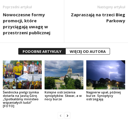
Poprzedni artykuł
Następny artykuł
Nowoczesne formy
Zapraszają na trzeci Bieg
promocji, które
Parkowy
przyciągają uwagę w
przestrzeni publicznej
PODOBNE ARTYKUŁY
WIĘCEJ OD AUTORA
Świdnicka pielgrzymka
Kolejne ostrzeżenia
Najpierw upał, później
dotarła na Jasną Górę.
synoptyków. Skwar, a w
burze. Synoptycy
„Spotkaliśmy mnóstwo
nocy burze
ostrzegają
wspaniałych ludzi”
[FOTO]