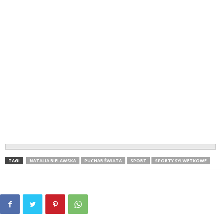
TAGI
NATALIA BIELAWSKA
PUCHAR ŚWIATA
SPORT
SPORTY SYLWETKOWE