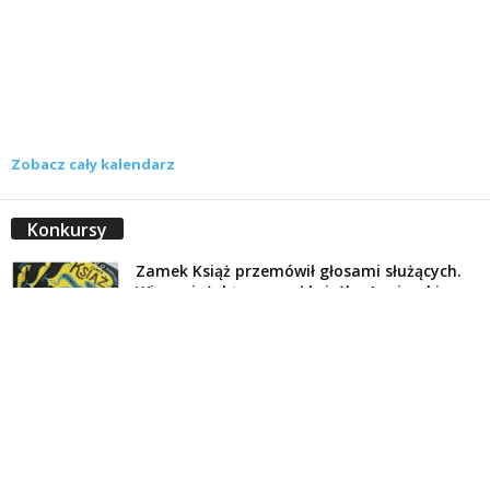
Zobacz cały kalendarz
Konkursy
Zamek Książ przemówił głosami służących.
Wiemy już, kto wygrał książkę Agnieszki...
16 lipca 2026
Historie służących Zamku Książ. Wygraj
najnowszą książkę Świdniczanki Agnieszki
Dobkiewicz
5 lipca 2026