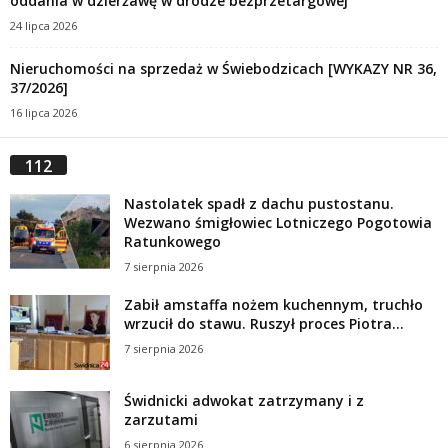
oddania w dzierżawę w drodze bezprzetargowej
24 lipca 2026
Nieruchomości na sprzedaż w Świebodzicach [WYKAZY NR 36,
37/2026]
16 lipca 2026
112
Nastolatek spadł z dachu pustostanu.
Wezwano śmigłowiec Lotniczego Pogotowia
Ratunkowego
7 sierpnia 2026
Zabił amstaffa nożem kuchennym, truchło
wrzucił do stawu. Ruszył proces Piotra...
7 sierpnia 2026
Świdnicki adwokat zatrzymany i z
zarzutami
6 sierpnia 2026