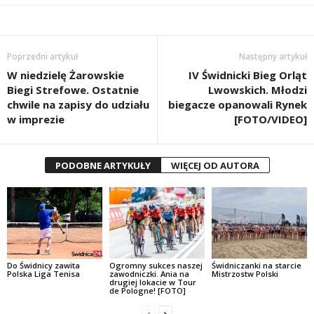
Poprzedni artykuł
Następny artykuł
W niedzielę Żarowskie
IV Świdnicki Bieg Orląt
Biegi Strefowe. Ostatnie
Lwowskich. Młodzi
chwile na zapisy do udziału
biegacze opanowali Rynek
w imprezie
[FOTO/VIDEO]
PODOBNE ARTYKUŁY
WIĘCEJ OD AUTORA
Do Świdnicy zawita
Ogromny sukces naszej
Świdniczanki na starcie
Polska Liga Tenisa
zawodniczki. Ania na
Mistrzostw Polski
drugiej lokacie w Tour
de Pologne! [FOTO]