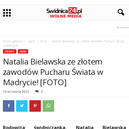
Strona główna
Sport
Inne
Natalia Bielawska ze złotem zawodów Pucharu Świata
w Madrycie!
SPORT
INNE
Natalia Bielawska ze złotem
zawodów Pucharu Świata w
Madrycie! [FOTO]
16 września 2025
0
Rodowita świdniczanka, Natalia Bielawska