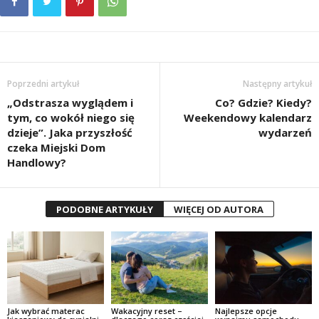
Poprzedni artykuł
Następny artykuł
„Odstrasza wyglądem i
Co? Gdzie? Kiedy?
tym, co wokół niego się
Weekendowy kalendarz
dzieje”. Jaka przyszłość
wydarzeń
czeka Miejski Dom
Handlowy?
PODOBNE ARTYKUŁY
WIĘCEJ OD AUTORA
Jak wybrać materac
Wakacyjny reset –
Najlepsze opcje