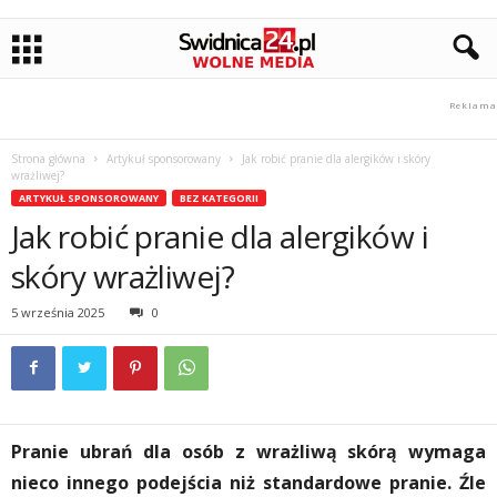
Strona główna
Artykuł sponsorowany
Jak robić pranie dla alergików i skóry
wrażliwej?
ARTYKUŁ SPONSOROWANY
BEZ KATEGORII
Jak robić pranie dla alergików i
skóry wrażliwej?
5 września 2025
0
Pranie ubrań dla osób z wrażliwą skórą wymaga
nieco innego podejścia niż standardowe pranie. Źle