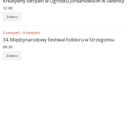
Kreatywny sierpień w Ogródku Jordanowskim w Świdnicy
12
00
Zobacz
5
sierpień
-
9
sierpień
34. Międzynarodowy Festiwal Folkloru w Strzegomiu
09
30
Zobacz