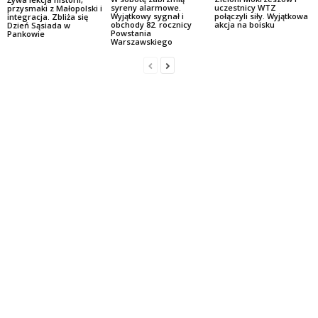
syreny alarmowe.
uczestnicy WTZ
przysmaki z Małopolski i
Wyjątkowy sygnał i
połączyli siły. Wyjątkowa
integracja. Zbliża się
obchody 82. rocznicy
akcja na boisku
Dzień Sąsiada w
Powstania
Pankowie
Warszawskiego