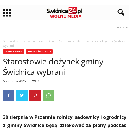
Strona główna
Wydarzenia
Gmina Świdnica
Starostowie dożynek gminy Świdnica
wybrani
WYDARZENIA
GMINA ŚWIDNICA
Starostowie dożynek gminy
Świdnica wybrani
6 sierpnia 2025
0
30 sierpnia w Pszennie rolnicy, sadownicy i ogrodnicy
z gminy Świdnica będą dziękować za plony podczas