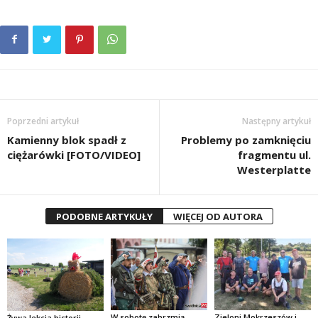
Poprzedni artykuł
Następny artykuł
Kamienny blok spadł z
Problemy po zamknięciu
ciężarówki [FOTO/VIDEO]
fragmentu ul.
Westerplatte
PODOBNE ARTYKUŁY
WIĘCEJ OD AUTORA
W sobotę zabrzmią
Zieloni Mokrzeszów i
Żywa lekcja historii,