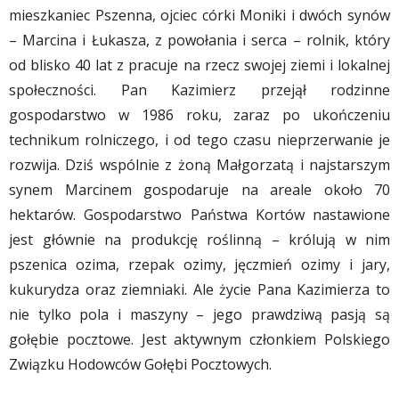
mieszkaniec Pszenna, ojciec córki Moniki i dwóch synów
– Marcina i Łukasza, z powołania i serca – rolnik, który
od blisko 40 lat z pracuje na rzecz swojej ziemi i lokalnej
społeczności. Pan Kazimierz przejął rodzinne
gospodarstwo w 1986 roku, zaraz po ukończeniu
technikum rolniczego, i od tego czasu nieprzerwanie je
rozwija. Dziś wspólnie z żoną Małgorzatą i najstarszym
synem Marcinem gospodaruje na areale około 70
hektarów. Gospodarstwo Państwa Kortów nastawione
jest głównie na produkcję roślinną – królują w nim
pszenica ozima, rzepak ozimy, jęczmień ozimy i jary,
kukurydza oraz ziemniaki. Ale życie Pana Kazimierza to
nie tylko pola i maszyny – jego prawdziwą pasją są
gołębie pocztowe. Jest aktywnym członkiem Polskiego
Związku Hodowców Gołębi Pocztowych.