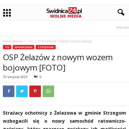
Strona główna
112
OSP Żelazów z nowym wozem bojowym
112
WYDARZENIA
STRZEGOM
OSP Żelazów z nowym wozem
bojowym [FOTO]
10 sierpnia 2025
0
Strażacy ochotnicy z Żelazowa w gminie Strzegom
wzbogacili się o nowy samochód ratowniczo-