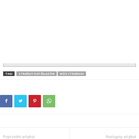
TAGI
STRAŻACY OSP ŻELAZÓW
WÓZ STRAŻACKI
Poprzedni artykuł
Następny artykuł