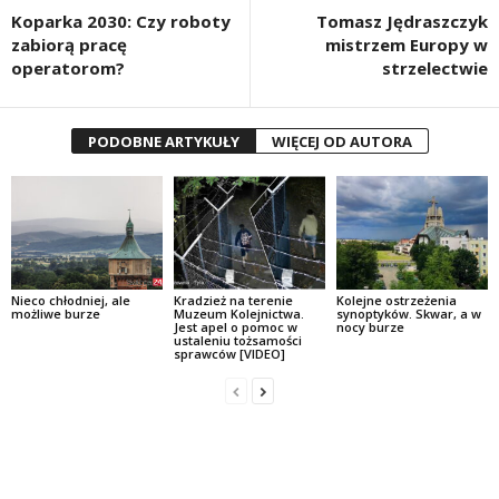
Koparka 2030: Czy roboty
Tomasz Jędraszczyk
zabiorą pracę
mistrzem Europy w
operatorom?
strzelectwie
PODOBNE ARTYKUŁY
WIĘCEJ OD AUTORA
Nieco chłodniej, ale
Kradzież na terenie
Kolejne ostrzeżenia
możliwe burze
Muzeum Kolejnictwa.
synoptyków. Skwar, a w
Jest apel o pomoc w
nocy burze
ustaleniu tożsamości
sprawców [VIDEO]