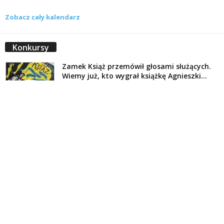
Zobacz cały kalendarz
Konkursy
Zamek Książ przemówił głosami służących.
Wiemy już, kto wygrał książkę Agnieszki...
16 lipca 2026
Historie służących Zamku Książ. Wygraj
najnowszą książkę Świdniczanki Agnieszki
Dobkiewicz
5 lipca 2026
Polityka prywatności
Kontakt
© Wydawca: Portal Swidnica24.pl, Marek Kowalski, Rynek 33/4, 58-100 Świdnica.
Redakcja Swidnica24.pl zastrzega sobie prawo do redagowania
niezamawianych, nadesłanych tekstów.
Redakcja nie odpowiada za treść publikowanych reklam i