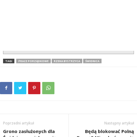
TAGI
PRACE PORZĄDKOWE
RZEKA BYSTRZYCA
ŚWIDNICA
Poprzedni artykuł
Następny artykuł
Grono zasłużonych dla
Będą blokować Polną