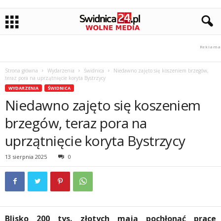
Strona główna
Wydarzenia
Świdnica
Niedawno zajęto się koszeniem brzegów,
teraz pora na uprzątnięcie koryta Bystrzycy
WYDARZENIA
ŚWIDNICA
Niedawno zajęto się koszeniem
brzegów, teraz pora na
uprzątnięcie koryta Bystrzycy
13 sierpnia 2025
0
Blisko 200 tys. złotych mają pochłonąć prace