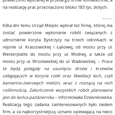
powierzono wybranej w przetargu firmie Romatechnik, a
na realizację prac przeznaczono blisko 183 tys. złotych.
Kilka dni temu Urząd Miejski wybrał też firmę, której ma
zostać powierzone wykonanie robót związanych z
udrożnienie koryta Bystrzycy na trzech odcinkach: w
rejonie ul. Kraszowickiej i Łąkowej, od mostu przy ul.
Westerplatte do mostu przy ul. Wodnej, a także od
mostu przy ul. Wrocławskiej do ul. Wadowickiej. –
Prace
te będą polegały na usunięciu drzew i krzewów
zalegających w korycie rzeki oraz likwidacji łach, czyli
kamienno-żwirowych mielizn, wraz z rosnącą na nich
roślinnością. Zakończenie wszystkich robót planowane
jest do końca października
– informowała Dzwonkowska.
Realizacją tego zadania zainteresowanych było siedem
firm, a za najkorzystniejszą uznano opiewającą na nieco