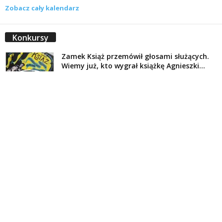
Zobacz cały kalendarz
Konkursy
Zamek Książ przemówił głosami służących.
Wiemy już, kto wygrał książkę Agnieszki...
16 lipca 2026
Historie służących Zamku Książ. Wygraj
najnowszą książkę Świdniczanki Agnieszki
Dobkiewicz
5 lipca 2026
Polityka prywatności
Kontakt
© Wydawca: Portal Swidnica24.pl, Marek Kowalski, Rynek 33/4, 58-100 Świdnica.
Redakcja Swidnica24.pl zastrzega sobie prawo do redagowania
niezamawianych, nadesłanych tekstów.
Redakcja nie odpowiada za treść publikowanych reklam i
artykułów sponsorowanych.