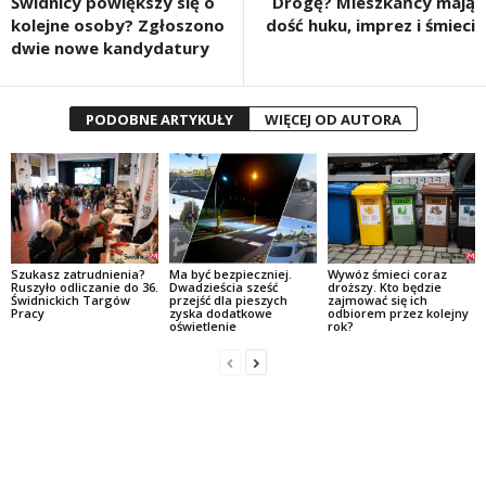
Świdnicy powiększy się o
Drogę? Mieszkańcy mają
kolejne osoby? Zgłoszono
dość huku, imprez i śmieci
dwie nowe kandydatury
PODOBNE ARTYKUŁY
WIĘCEJ OD AUTORA
Szukasz zatrudnienia?
Ma być bezpieczniej.
Wywóz śmieci coraz
Ruszyło odliczanie do 36.
Dwadzieścia sześć
droższy. Kto będzie
Świdnickich Targów
przejść dla pieszych
zajmować się ich
Pracy
zyska dodatkowe
odbiorem przez kolejny
oświetlenie
rok?