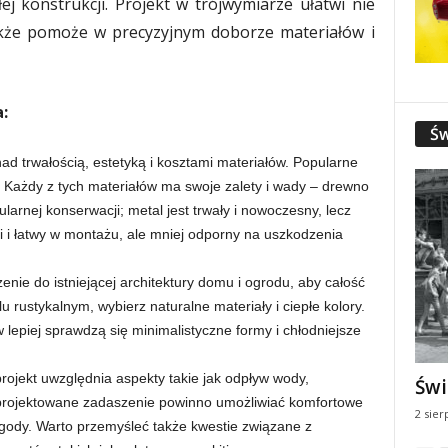
j konstrukcji. Projekt w trójwymiarze ułatwi nie
 także pomoże w precyzyjnym doborze materiałów i
:
Św
d trwałością, estetyką i kosztami materiałów. Popularne
. Każdy z tych materiałów ma swoje zalety i wady – drewno
ularnej konserwacji; metal jest trwały i nowoczesny, lecz
ki i łatwy w montażu, ale mniej odporny na uszkodzenia
nie do istniejącej architektury domu i ogrodu, aby całość
lu rustykalnym, wybierz naturalne materiały i ciepłe kolory.
piej sprawdzą się minimalistyczne formy i chłodniejsze
rojekt uwzględnia aspekty takie jak odpływ wody,
Świ
aprojektowane zadaszenie powinno umożliwiać komfortowe
2 sier
ogody. Warto przemyśleć także kwestie związane z