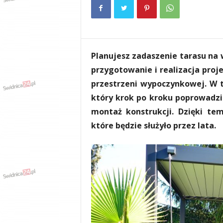
e
n
i
a
,
Planujesz zadaszenie tarasu na 
i
n
przygotowanie i realizacja proj
f
przestrzeni wypoczynkowej. W t
o
który krok po kroku poprowadzi 
r
m
montaż konstrukcji. Dzięki te
a
które będzie służyło przez lata.
c
j
e
,
r
o
z
r
y