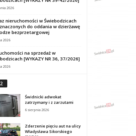
bodzicach [WYKAZY NR 39-42/2026]
pnia 2026
z nieruchomości w Świebodzicach
znaczonych do oddania w dzierżawę
odze bezprzetargowej
ca 2026
uchomości na sprzedaż w
bodzicach [WYKAZY NR 36, 37/2026]
ca 2026
2
Świdnicki adwokat
zatrzymany i z zarzutami
6 sierpnia 2026
Zderzenie pięciu aut na ulicy
Władysława Sikorskiego