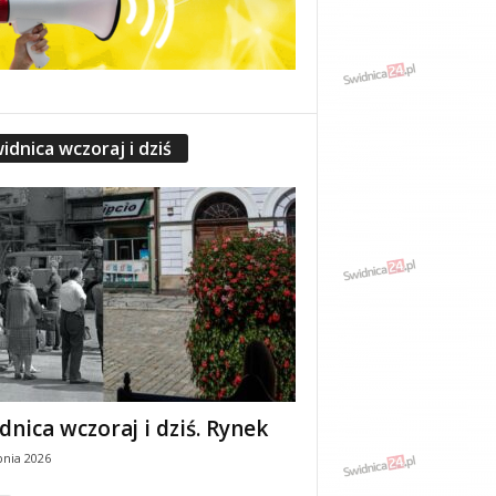
idnica wczoraj i dziś
dnica wczoraj i dziś. Rynek
pnia 2026