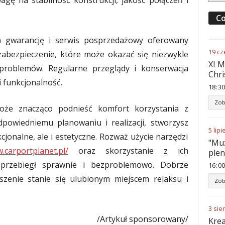
gę na stabilność konstrukcji, jakość połączeń i
Co
 gwarancję i serwis posprzedażowy oferowany
19
cz
abezpieczenie, które może okazać się niezwykle
XI M
 problemów. Regularne przeglądy i konserwacja
Chri
i funkcjonalność.
18
:
30
Zob
oże znacząco podnieść komfort korzystania z
dpowiedniemu planowaniu i realizacji, stworzysz
5
lipi
kcjonalne, ale i estetyczne. Rozważ użycie narzędzi
"Muz
.carportplanet.pl/
oraz skorzystanie z ich
ple
 przebiegł sprawnie i bezproblemowo. Dobrze
16
:
00
zenie stanie się ulubionym miejscem relaksu i
Zob
3
sie
/Artykuł sponsorowany/
Krea