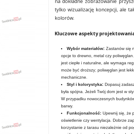
na dokładne zobrazowanie przyszłe
tylko wizualizację koncepcji, ale
kolorów.
Kluczowe aspekty projektowania
Wybór materiałów:
Zastanów się na
opcje to drewno, metal czy poliwęglan
jest ciepłe i naturalne, ale wymaga reg
może być droższy; poliwęglan jest lek
mechaniczne.
Styl i kolorystyka:
Dopasuj zadasze
była spójna. Jeżeli Twój dom jest w sty
W przypadku nowoczesnych budynków le
barwy.
Funkcjonalność:
Upewnij się, że p
oświetlenie czy wentylacja. Dobrze z
korzystanie z tarasu niezależnie od p