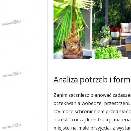
w
k
a
,
k
u
l
t
u
r
a
,
p
Analiza potrzeb i form
o
l
i
Zanim zaczniesz planować zadaszeni
t
oczekiwania wobec tej przestrzeni.
y
czy może schronieniem przed słoń
k
a
określić rodzaj konstrukcji, materia
,
miejsce na małe przyjęcia, z wystar
w