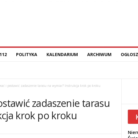
112
POLITYKA
KALENDARIUM
ARCHIWUM
OGŁOSZ
wać i postawić zadaszenie tarasu na wymiar? Instrukcja krok po kroku
ostawić zadaszenie tarasu
cja krok po kroku
Nier