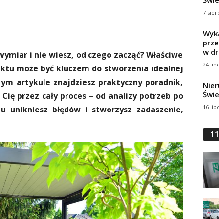
Świe
7 sier
Wyka
prze
w dr
wymiar i nie wiesz, od czego zacząć? Właściwe
24 lip
ektu może być kluczem do stworzenia idealnej
ym artykule znajdziesz praktyczny poradnik,
Nier
Świe
Cię przez cały proces – od analizy potrzeb po
16 lip
mu unikniesz błędów i stworzysz zadaszenie,
11