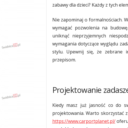
zabawy dla dzieci? Każdy z tych ele
y
w
i
Nie zapominaj o formalnościach. 
a
wymagać pozwolenia na budowę. Z
d
y
uniknąć nieprzyjemnych niespod
,
wymagania dotyczące wyglądu zad
w
stylu. Upewnij się, że zebrane 
y
p
przepisom.
a
d
k
i
Projektowanie zadasz
Kiedy masz już jasność co do sw
projektowania. Warto skorzystać z 
https://www.carportplanet.pl/
oferu