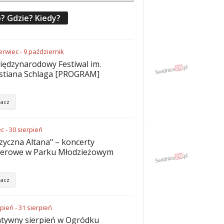
? Gdzie? Kiedy?
erwiec
-
9
październik
iędzynarodowy Festiwal im.
stiana Schlaga [PROGRAM]
acz
ec
-
30
sierpień
yczna Altana" – koncerty
nerowe w Parku Młodzieżowym
acz
rpień
-
31
sierpień
tywny sierpień w Ogródku