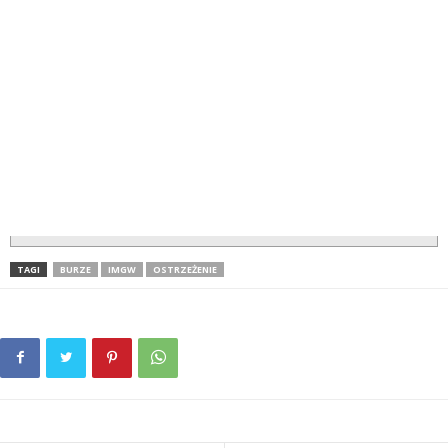
TAGI
BURZE
IMGW
OSTRZEŻENIE