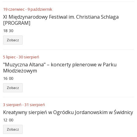
19
czerwiec
-
9
październik
XI Międzynarodowy Festiwal im. Christiana Schlaga
[PROGRAM]
18
:
30
Zobacz
5
lipiec
-
30
sierpień
"Muzyczna Altana" – koncerty plenerowe w Parku
Młodzieżowym
16
:
00
Zobacz
3
sierpień
-
31
sierpień
Kreatywny sierpień w Ogródku Jordanowskim w Świdnicy
12
:
00
Zobacz