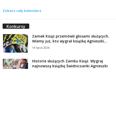
Zobacz cały kalendarz
Konkursy
Zamek Książ przemówił głosami służących.
Wiemy już, kto wygrał książkę Agnieszki...
16 lipca 2026
Historie służących Zamku Książ. Wygraj
najnowszą książkę Świdniczanki Agnieszki
Dobkiewicz
5 lipca 2026
Polityka prywatności
Kontakt
© Wydawca: Portal Swidnica24.pl, Marek Kowalski, Rynek 33/4, 58-100 Świdnica.
Redakcja Swidnica24.pl zastrzega sobie prawo do redagowania
niezamawianych, nadesłanych tekstów.