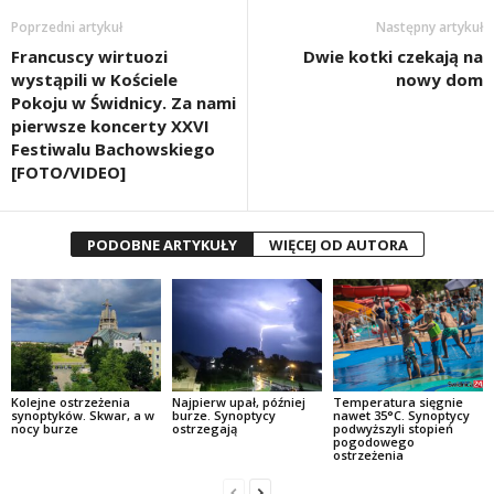
Poprzedni artykuł
Następny artykuł
Francuscy wirtuozi
Dwie kotki czekają na
wystąpili w Kościele
nowy dom
Pokoju w Świdnicy. Za nami
pierwsze koncerty XXVI
Festiwalu Bachowskiego
[FOTO/VIDEO]
PODOBNE ARTYKUŁY
WIĘCEJ OD AUTORA
Kolejne ostrzeżenia
Najpierw upał, później
Temperatura sięgnie
synoptyków. Skwar, a w
burze. Synoptycy
nawet 35°C. Synoptycy
nocy burze
ostrzegają
podwyższyli stopień
pogodowego
ostrzeżenia