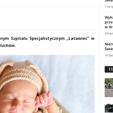
Świe
7 sier
Wyka
prze
w dr
24 lip
nym Szpitalu Specjalistycznym „Latawiec” w
Nier
aluchów.
Świe
16 lip
11