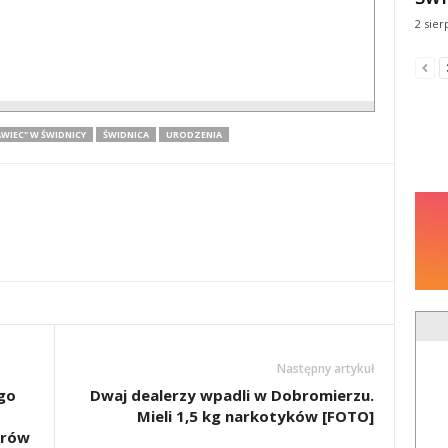
2 sier
WIEC" W ŚWIDNICY
ŚWIDNICA
URODZENIA
Następny artykuł
go
Dwaj dealerzy wpadli w Dobromierzu.
Mieli 1,5 kg narkotyków [FOTO]
erów