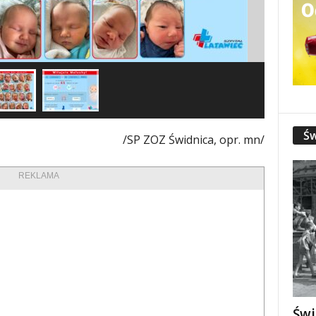
Św
/SP ZOZ Świdnica, opr. mn/
REKLAMA
Świ