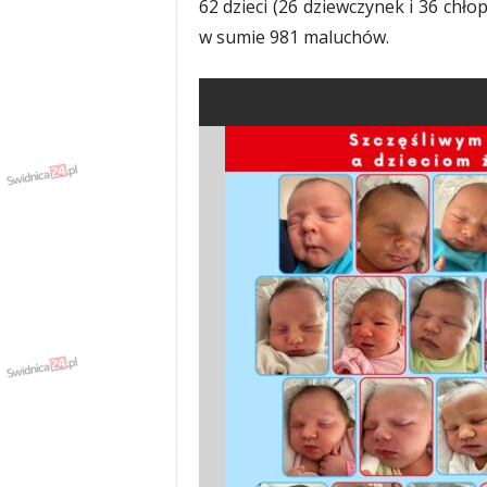
62 dzieci (26 dziewczynek i 36 chł
y
w sumie 981 maluchów.
w
i
a
d
y
,
w
y
p
a
d
k
i