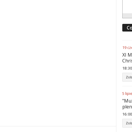
Co
19
cz
XI M
Chri
18
:
30
Zob
5
lipi
"Muz
ple
16
:
00
Zob