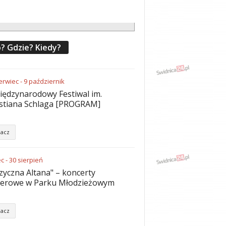
? Gdzie? Kiedy?
erwiec
-
9
październik
iędzynarodowy Festiwal im.
stiana Schlaga [PROGRAM]
acz
ec
-
30
sierpień
yczna Altana" – koncerty
nerowe w Parku Młodzieżowym
acz