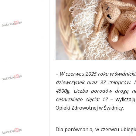
w
k
a
,
k
u
l
t
u
r
a
,
–
W czerwcu 2025 roku w świdnickim
p
dziewczynek oraz 37 chłopców. N
o
4500g. Liczba porodów drogą na
l
i
cesarskiego cięcia: 17
– wyliczaj
t
Opieki Zdrowotnej w Świdnicy.
y
k
a
,
Dla porównania, w czerwcu ubiegłe
w