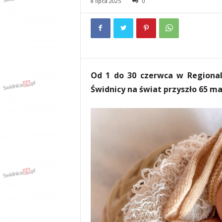
8 lipca 2025
0
e
n
i
a
,
i
n
Od 1 do 30 czerwca w Regional
f
o
Świdnicy na świat przyszło 65 m
r
m
a
c
j
e
,
r
o
z
r
y