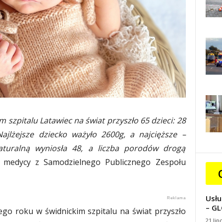
 szpitalu Latawiec na świat przyszło 65 dzieci: 28
ajlżejsze dziecko ważyło 2600g, a najcięższe –
turalną wyniosła 48, a liczba porodów drogą
ą medycy z Samodzielnego Publicznego Zespołu
Usłu
– GL
go roku w świdnickim szpitalu na świat przyszło
21 lip