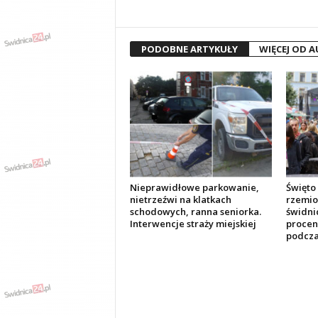
PODOBNE ARTYKUŁY
WIĘCEJ OD 
Nieprawidłowe parkowanie,
Święto 
nietrzeźwi na klatkach
rzemio
schodowych, ranna seniorka.
świdnic
Interwencje straży miejskiej
procen
podcza