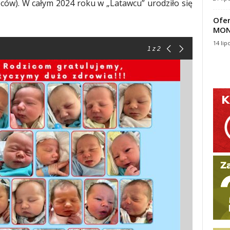
opców). W całym 2024 roku w „Latawcu” urodziło się
Ofer
MON
14 lip
1
z 2