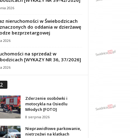
bodzicach [WYKAZY NR 39-42/2026]
pnia 2026
z nieruchomości w Świebodzicach
znaczonych do oddania w dzierżawę
odze bezprzetargowej
ca 2026
uchomości na sprzedaż w
bodzicach [WYKAZY NR 36, 37/2026]
ca 2026
2
Zderzenie osobówki i
motocykla na Osiedlu
Młodych [FOTO]
8 sierpnia 2026
Nieprawidłowe parkowanie,
nietrzeźwi na klatkach