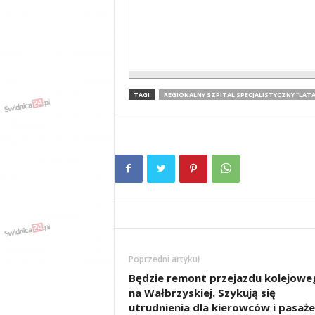
TAGI
REGIONALNY SZPITAL SPECJALISTYCZNY "LATA
Poprzedni artykuł
Będzie remont przejazdu kolejowe
na Wałbrzyskiej. Szykują się
utrudnienia dla kierowców i pasaż