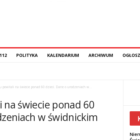
112
POLITYKA
KALENDARIUM
ARCHIWUM
OGŁOSZ
 powitali na świecie ponad 60 dzieci. Dane o urodzeniach w...
i na świecie ponad 60
odzeniach w świdnickim
Nier