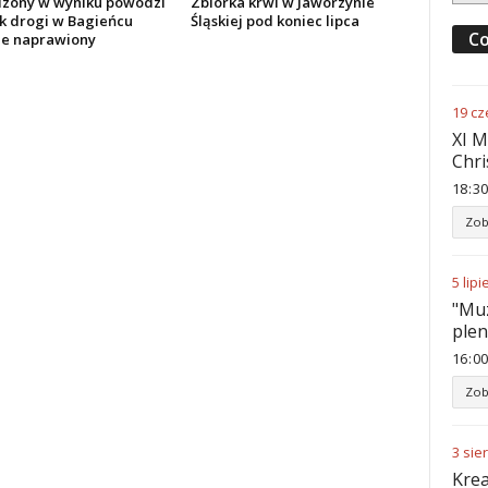
zony w wyniku powodzi
Zbiórka krwi w Jaworzynie
k drogi w Bagieńcu
Śląskiej pod koniec lipca
Co
ie naprawiony
19
cz
XI M
Chri
18
:
30
Zob
5
lipi
"Muz
ple
16
:
00
Zob
3
sie
Krea