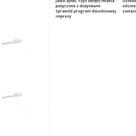
Jawo-żynki, czyli święto miasta
Uszkod
połączone z dożynkami.
odcine
Sprawdź program dwudniowej
zostan
imprezy