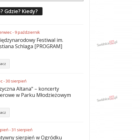
? Gdzie? Kiedy?
erwiec
-
9
październik
iędzynarodowy Festiwal im.
stiana Schlaga [PROGRAM]
acz
ec
-
30
sierpień
yczna Altana" – koncerty
nerowe w Parku Młodzieżowym
acz
rpień
-
31
sierpień
tywny sierpień w Ogródku