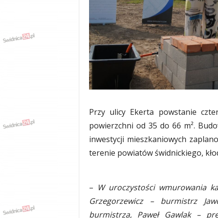
w
k
a
,
k
u
l
t
u
r
a
Przy ulicy Ekerta powstanie czt
,
p
powierzchni od 35 do 66 m². Budo
o
inwestycji mieszkaniowych zaplano
l
terenie powiatów świdnickiego, kło
i
t
y
k
–
W uroczystości wmurowania kam
a
Grzegorzewicz – burmistrz Jawo
,
burmistrza, Paweł Gawlak – pr
w