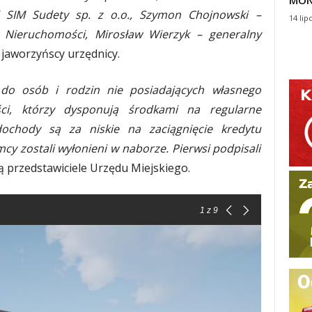
MON
 SIM Sudety sp. z o.o., Szymon Chojnowski –
14 lip
 Nieruchomości, Mirosław Wierzyk – generalny
 jaworzyńscy urzędnicy.
do osób i rodzin nie posiadających własnego
ci, którzy dysponują środkami na regularne
dochody są za niskie na zaciągnięcie kredytu
y zostali wyłonieni w naborze. Pierwsi podpisali
ą przedstawiciele Urzędu Miejskiego.
1
z 9