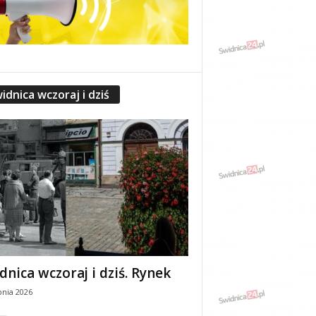
idnica wczoraj i dziś
dnica wczoraj i dziś. Rynek
pnia 2026