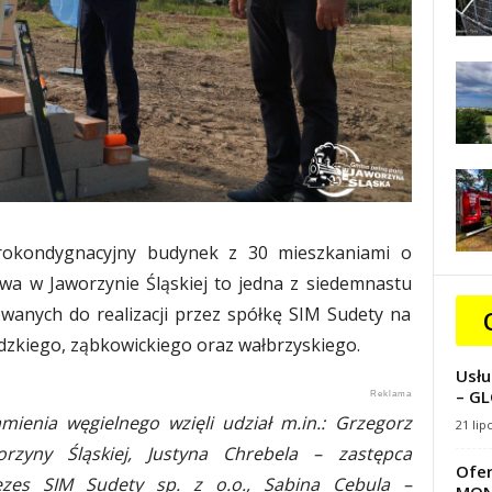
erokondygnacyjny budynek z 30 mieszkaniami o
wa w Jaworzynie Śląskiej to jedna z siedemnastu
wanych do realizacji przez spółkę SIM Sudety na
dzkiego, ząbkowickiego oraz wałbrzyskiego.
Usłu
– GL
ienia węgielnego wzięli udział m.in.: Grzegorz
21 lip
rzyny Śląskiej, Justyna Chrebela – zastępca
Ofer
ezes SIM Sudety sp. z o.o., Sabina Cebula –