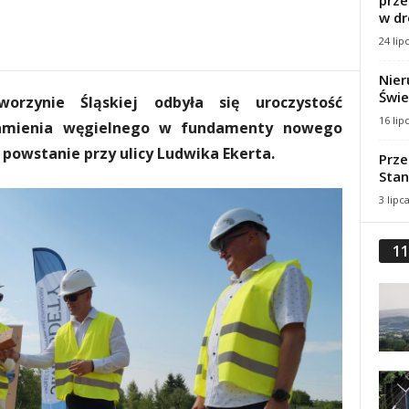
prze
w dr
24 lip
Nier
Świe
rzynie Śląskiej odbyła się uroczystość
16 lip
amienia węgielnego w fundamenty nowego
powstanie przy ulicy Ludwika Ekerta.
Prze
Stan
3 lipc
11