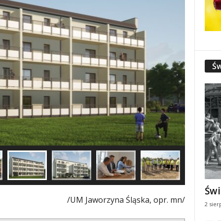
Św
Świ
/UM Jaworzyna Śląska, opr. mn/
2 sier