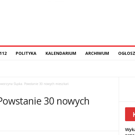
112
POLITYKA
KALENDARIUM
ARCHIWUM
OGŁOSZ
aworzyna Śląska. Powstanie 30 nowych mieszkań
 Powstanie 30 nowych
Wyka