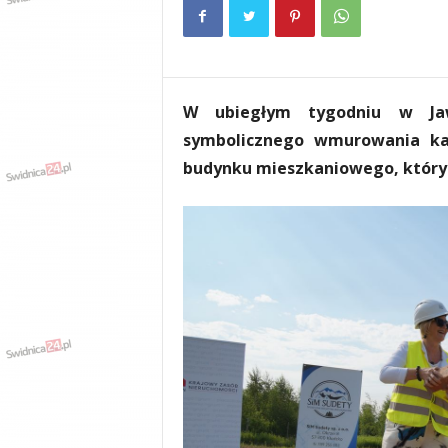
e
n
i
a
,
W ubiegłym tygodniu w Jawo
i
n
symbolicznego wmurowania k
f
budynku mieszkaniowego, który 
o
r
m
a
c
j
e
,
r
o
z
r
y