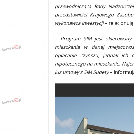
y
przewodnicząca Rady Nadzorczej
w
przedstawiciel Krajowego Zasobu
i
wykonawca inwestycji
– relacjonują
a
d
y
–
Program SIM jest skierowany 
,
mieszkania w danej miejscowoś
w
opłacanie czynszu, jednak ich 
y
p
hipotecznego na mieszkanie. Najemc
a
już umowy z SIM Sudety
– informuj
d
k
i