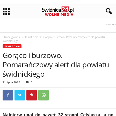
Strona główna
Temat dnia
Gorąco i burzowo. Pomarańczowy alert dla powiatu
świdnickiego
TEMAT DNIA
Gorąco i burzowo.
Pomarańczowy alert dla powiatu
świdnickiego
21 lipca 2025
0
Najpierw upał do nawet 32 stopni Celsjusza, a po