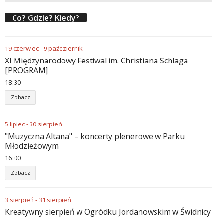
Co? Gdzie? Kiedy?
19
czerwiec
-
9
październik
XI Międzynarodowy Festiwal im. Christiana Schlaga
[PROGRAM]
18
:
30
Zobacz
5
lipiec
-
30
sierpień
"Muzyczna Altana" – koncerty plenerowe w Parku
Młodzieżowym
16
:
00
Zobacz
3
sierpień
-
31
sierpień
Kreatywny sierpień w Ogródku Jordanowskim w Świdnicy