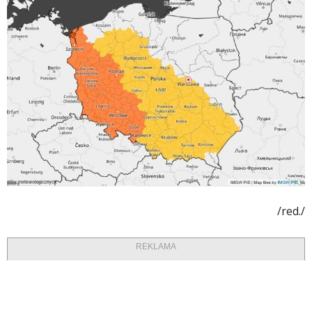
/red./
REKLAMA