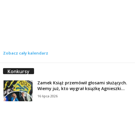
Zobacz cały kalendarz
Konkursy
Zamek Książ przemówił głosami służących.
Wiemy już, kto wygrał książkę Agnieszki...
16 lipca 2026
Historie służących Zamku Książ. Wygraj
najnowszą książkę Świdniczanki Agnieszki
Dobkiewicz
5 lipca 2026