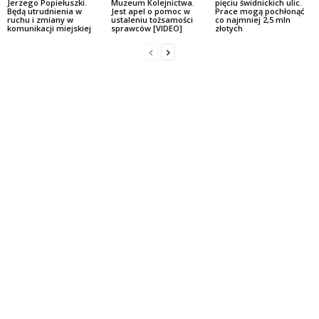
Jerzego Popiełuszki.
Muzeum Kolejnictwa.
pięciu świdnickich ulic.
Będą utrudnienia w
Jest apel o pomoc w
Prace mogą pochłonąć
ruchu i zmiany w
ustaleniu tożsamości
co najmniej 2,5 mln
komunikacji miejskiej
sprawców [VIDEO]
złotych