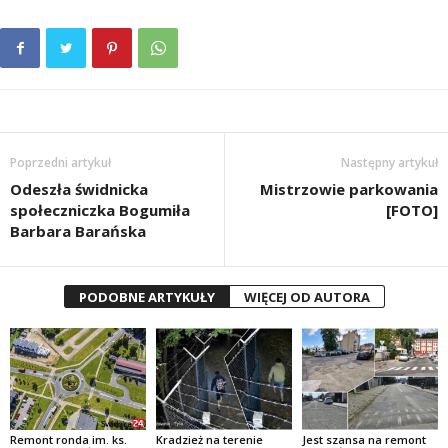
Poprzedni artykuł
Następny artykuł
Odeszła świdnicka
Mistrzowie parkowania
społeczniczka Bogumiła
[FOTO]
Barbara Barańska
PODOBNE ARTYKUŁY
WIĘCEJ OD AUTORA
Remont ronda im. ks.
Kradzież na terenie
Jest szansa na remont