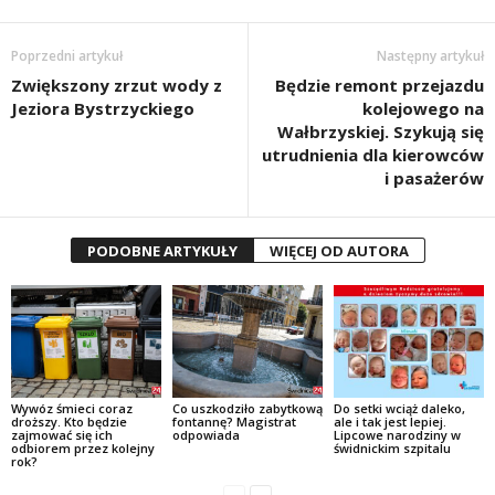
Poprzedni artykuł
Następny artykuł
Zwiększony zrzut wody z
Będzie remont przejazdu
Jeziora Bystrzyckiego
kolejowego na
Wałbrzyskiej. Szykują się
utrudnienia dla kierowców
i pasażerów
PODOBNE ARTYKUŁY
WIĘCEJ OD AUTORA
Wywóz śmieci coraz
Co uszkodziło zabytkową
Do setki wciąż daleko,
droższy. Kto będzie
fontannę? Magistrat
ale i tak jest lepiej.
zajmować się ich
odpowiada
Lipcowe narodziny w
odbiorem przez kolejny
świdnickim szpitalu
rok?