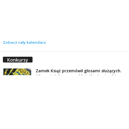
Zobacz cały kalendarz
Konkursy
Zamek Książ przemówił głosami służących.
Wiemy już, kto wygrał książkę Agnieszki...
16 lipca 2026
Historie służących Zamku Książ. Wygraj
najnowszą książkę Świdniczanki Agnieszki
Dobkiewicz
5 lipca 2026