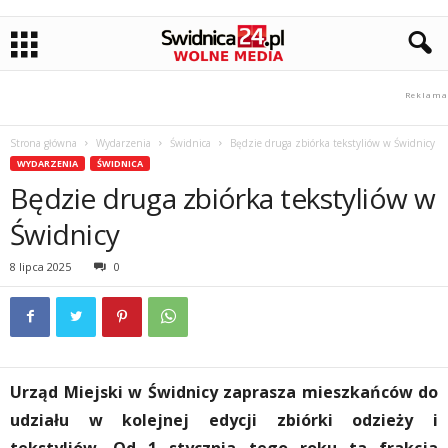
Strona główna
Wydarzenia
Świdnica
Będzie druga zbiórka tekstyliów w Świdnicy
WYDARZENIA
ŚWIDNICA
Będzie druga zbiórka tekstyliów w
Świdnicy
8 lipca 2025
0
Urząd Miejski w Świdnicy zaprasza mieszkańców do
udziału w kolejnej edycji zbiórki odzieży i